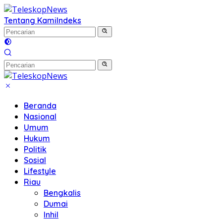
Langsung
ke
Tentang Kami
Indeks
konten
Beranda
Nasional
Umum
Hukum
Politik
Sosial
Lifestyle
Riau
Bengkalis
Dumai
Inhil