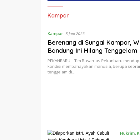
Kampar
Kampar
8 Juni 2026
Berenang di Sungai Kampar, W
Bandung Ini Hilang Tenggelam
PEKANBARU – Tim Basarnas Pekanbaru mendapa
kondisi membahayakan manusia, berupa seoran
tenggelam di…
Hukrim
,
K