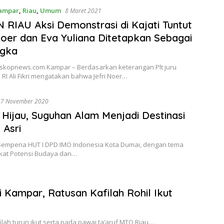
ampar
,
Riau
,
Umum
8 Maret 2021
RIAU Aksi Demonstrasi di Kajati Tuntut
Noer dan Eva Yuliana Ditetapkan Sebagai
ngka
leskopnews.com Kampar – Berdasarkan keterangan Plt juru
 RI Ali Fikri mengatakan bahwa Jefri Noer…
27 November 2020
 Hijau, Suguhan Alam Menjadi Destinasi
 Asri
Sempena HUT I DPD IMO Indonesia Kota Dumai, dengan tema
at Potensi Budaya dan…
Kampar, Ratusan Kafilah Rohil Ikut
lah turun ikut serta pada pawai ta’aruf MTQ Riau…