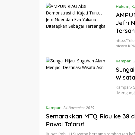
Hukum
,
K
AMPUN 
Jefri 
Tersa
http://Te
bicara KPK
Kampar
Sungai
Wisata
Kampar,- 
“Mengangk
Kampar
24 November 2019
Semarakkan MTQ Riau ke 38 di 
Pawai Ta’aruf
Bupati Rohil, H Suyatno bersama rombongan kafi