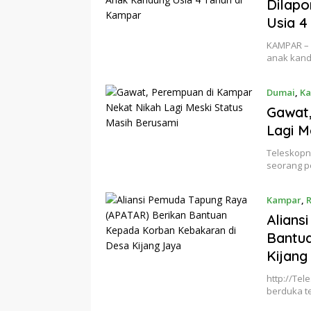
Dilapo
Usia 4
KAMPAR – 
anak kand
Dumai
,
K
Gawat
Lagi M
Teleskopn
seorang p
Kampar
,
R
Alians
Bantu
Kijang
http://Te
berduka te