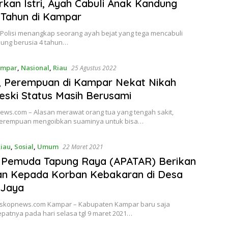
rkan Istri, Ayah Cabuli Anak Kandung
 Tahun di Kampar
Polisi menangkap seorang ayah bejat yang tega mencabuli
ung berusia 4 tahun…
ampar
,
Nasional
,
Riau
25 Agustus 2022
, Perempuan di Kampar Nekat Nikah
eski Status Masih Berusami
ews.com – Alasan merawat orang tua yang tengah sakit,
erempuan mengoibkan suaminya untuk bisa…
iau
,
Sosial
,
Umum
22 Maret 2021
i Pemuda Tapung Raya (APATAR) Berikan
an Kepada Korban Kebakaran di Desa
 Jaya
leskopnews.com Kampar – Kabupaten Kampar baru saja
patnya pada hari selasa tgl 9 maret 2021…