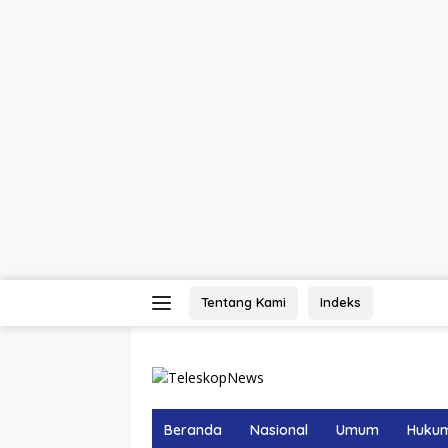
Langsung
Tentang Kami
Indeks
ke
konten
Beranda
Nasional
Umum
Huku