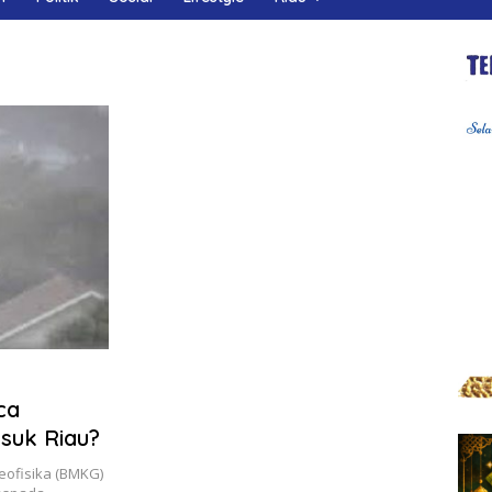
ca
suk Riau?
eofisika (BMKG)