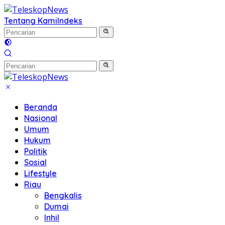
Langsung
ke
Tentang Kami
Indeks
konten
Beranda
Nasional
Umum
Hukum
Politik
Sosial
Lifestyle
Riau
Bengkalis
Dumai
Inhil