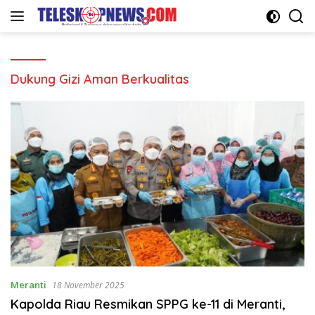
Langsung
ke
konten
Dukung Gizi Aman Berkualitas
Meranti
18 November 2025
Kapolda Riau Resmikan SPPG ke-11 di Meranti,