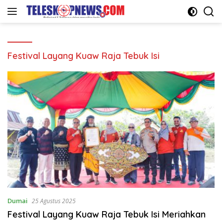
Langsung
ke
konten
Festival Layang Kuaw Raja Tebuk Isi
Dumai
25 Agustus 2025
Festival Layang Kuaw Raja Tebuk Isi Meriahkan