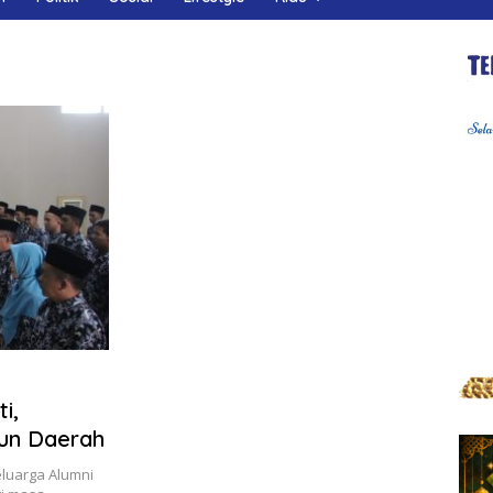
i,
un Daerah
luarga Alumni