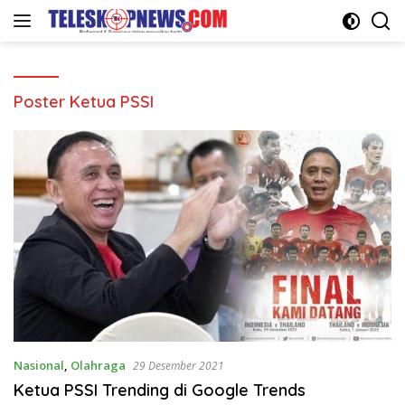
Langsung
ke
konten
Poster Ketua PSSI
Nasional
,
Olahraga
29 Desember 2021
Ketua PSSI Trending di Google Trends