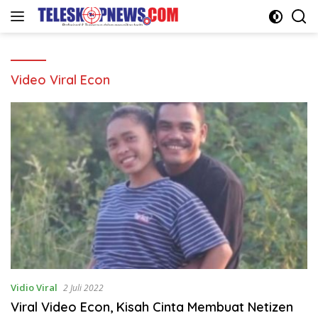
Langsung
ke
konten
Video Viral Econ
Vidio Viral
2 Juli 2022
Viral Video Econ, Kisah Cinta Membuat Netizen