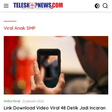
Langsung
ke
konten
Viral Anak SMP
Vidio Viral
22 Januari 2022
Link Download Video Viral 48 Detik Jadi Incaran