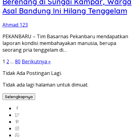
Berenang di Sungai Kampar, Warga
Asal Bandung Ini Hilang Tenggelam
Ahmad 123
PEKANBARU – Tim Basarnas Pekanbaru mendapatkan
laporan kondisi membahayakan manusia, berupa
seorang pria tenggelam di…
Paginasi
1
2
…
80
Berikutnya »
pos
Tidak Ada Postingan Lagi.
Tidak ada lagi halaman untuk dimuat.
Selengkapnya