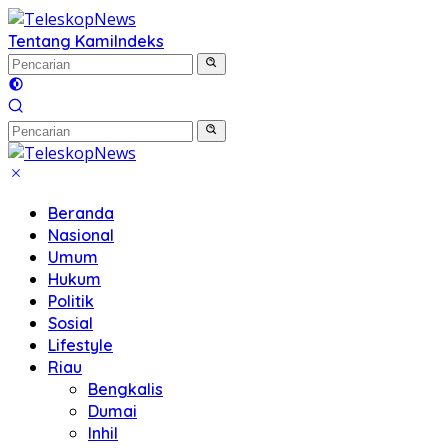
Langsung
ke
Tentang Kami
Indeks
konten
Beranda
Nasional
Umum
Hukum
Politik
Sosial
Lifestyle
Riau
Bengkalis
Dumai
Inhil