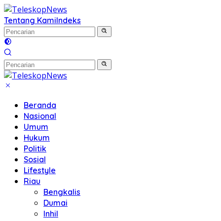
Langsung
ke
Tentang Kami
Indeks
konten
Beranda
Nasional
Umum
Hukum
Politik
Sosial
Lifestyle
Riau
Bengkalis
Dumai
Inhil