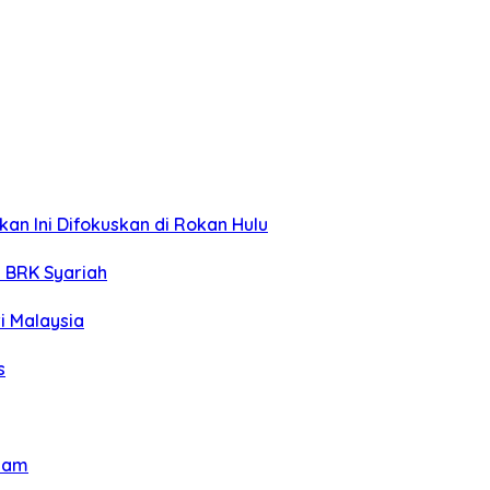
an Ini Difokuskan di Rokan Hulu
R BRK Syariah
i Malaysia
s
elam