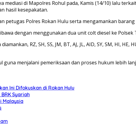
a mediasi di Mapolres Rohul pada, Kamis (14/10) lalu terk
 hasil kesepakatan.
an petugas Polres Rokan Hulu serta mengamankan barang b
bawa dengan menggunakan dua unit colt diesel ke Polsek 
iamankan, RZ, SH, SS, JM, BT, AJ, JL, AID, SY, SM, HI, HE, HU
l guna menjalani pemeriksaan dan proses hukum lebih lanjut
an Ini Difokuskan di Rokan Hulu
R BRK Syariah
i Malaysia
s
elam