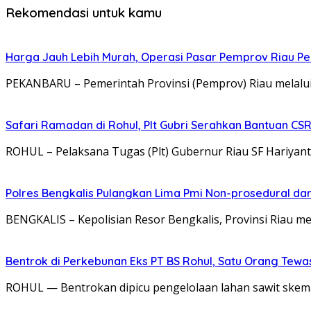
Rekomendasi untuk kamu
Harga Jauh Lebih Murah, Operasi Pasar Pemprov Riau Pek
PEKANBARU – Pemerintah Provinsi (Pemprov) Riau melalui 
Safari Ramadan di Rohul, Plt Gubri Serahkan Bantuan CS
ROHUL – Pelaksana Tugas (Plt) Gubernur Riau SF Hariyan
Polres Bengkalis Pulangkan Lima Pmi Non-prosedural dar
BENGKALIS – Kepolisian Resor Bengkalis, Provinsi Riau m
Bentrok di Perkebunan Eks PT BS Rohul, Satu Orang Tewa
ROHUL — Bentrokan dipicu pengelolaan lahan sawit skem