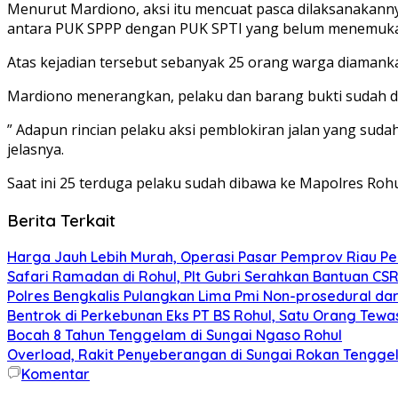
Menurut Mardiono, aksi itu mencuat pasca dilaksanakanny
antara PUK SPPP dengan PUK SPTI yang belum menemukan
Atas kejadian tersebut sebanyak 25 orang warga diamank
Mardiono menerangkan, pelaku dan barang bukti sudah di
” Adapun rincian pelaku aksi pemblokiran jalan yang sudah d
jelasnya.
Saat ini 25 terduga pelaku sudah dibawa ke Mapolres Rohu
Berita Terkait
Harga Jauh Lebih Murah, Operasi Pasar Pemprov Riau Pek
Safari Ramadan di Rohul, Plt Gubri Serahkan Bantuan CS
Polres Bengkalis Pulangkan Lima Pmi Non-prosedural dar
Bentrok di Perkebunan Eks PT BS Rohul, Satu Orang Tewa
Bocah 8 Tahun Tenggelam di Sungai Ngaso Rohul
Overload, Rakit Penyeberangan di Sungai Rokan Tengg
Komentar