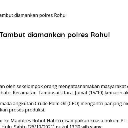
 Tambut diamankan polres Rohul
a Tambut diamankan polres Rohul
ukan oleh sekelompok orang mengatasnamakan masyarakat di
ahato, Kecamatan Tambusai Utara, Jumat (15/10) kemarin a
 armada angkutan Crude Palm Oil (CPO) mengantri panjang
kan proses produksi.
r ke Mapolres Rohul. Hal itu disampaikan kuasa hukum PT.
Hulu, Sabtu (26/10/2021) pukul 13.30 wib siang.