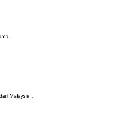
sama…
dari Malaysia…