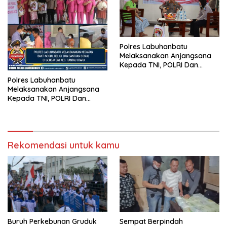
Polres Labuhanbatu
Melaksanakan Anjangsana
Kepada TNI, POLRI Dan
Masyarakat Dalam Rangka
Polres Labuhanbatu
Hari Bhayangkara Ke-76
Melaksanakan Anjangsana
Kepada TNI, POLRI Dan
Masyarakat Dalam Rangka
Hari Bhayangkara Ke-76
Rekomendasi untuk kamu
Buruh Perkebunan Gruduk
Sempat Berpindah