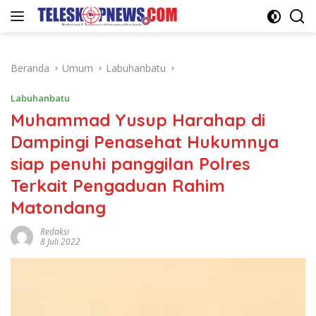
Langsung
ke
konten
Beranda
Umum
Labuhanbatu
Labuhanbatu
Muhammad Yusup Harahap di
Dampingi Penasehat Hukumnya
siap penuhi panggilan Polres
Terkait Pengaduan Rahim
Matondang
Redaksi
8 Juli 2022