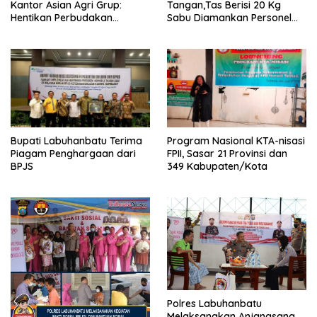
Kantor Asian Agri Grup:
Tangan,Tas Berisi 20 Kg
Hentikan Perbudakan
Sabu Diamankan Personel
Terhadap Istri dan Anak
Polsek Panai Tengah
Bupati Labuhanbatu Terima
Program Nasional KTA-nisasi
Piagam Penghargaan dari
FPII, Sasar 21 Provinsi dan
BPJS
349 Kabupaten/Kota
Polres Labuhanbatu
Melaksanakan Anjangsana