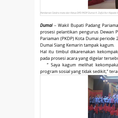
Pemberian Cendra mata dari Ketua DPD PKDP Dumai H. Zaiful Asri Kepada 
Dumai
– Wakil Bupati Padang Pariama
prosesi pelantikan pengurus Dewan 
Pariaman (PKDP) Kota Dumai periode 2
Dumai Siang Kemarin tampak kagum.
Hal itu timbul dikarenakan kekompak
pada prosesi acara yang digelar tersebu
” Saya kagum melihat kekompakan 
program sosial yang tidak sedikit,” tera