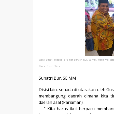
Wakil Bupati Padang Pariaman
Suhatri Bur, SE MM, Wakil Walikot
Dumai Gusri Effendi
Suhatri Bur, SE MM
Disisi lain, senada di utarakan oleh G
membangung daerah dimana kita ti
daerah asal (Pariaman).
” Kita harus ikut berpacu memban