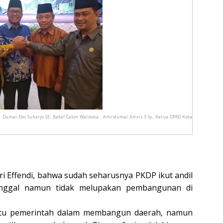
a Dumai Eko Suharjo SE, Bakal Calon Walikota . Amridumai Amris S Sy, Ketua DPRD Kota
usri Effendi, bahwa sudah seharusnya PKDP ikut andil
nggal namun tidak melupakan pembangunan di
tu pemerintah dalam membangun daerah, namun