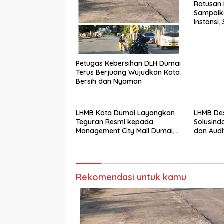
Ratusan
Sampaika
Instansi
dan Desa
Petugas Kebersihan DLH Dumai
Terus Berjuang Wujudkan Kota
Bersih dan Nyaman
LHMB Kota Dumai Layangkan
LHMB De
Teguran Resmi kepada
Solusind
Management City Mall Dumai,
dan Audi
Minta Klarifikasi dan
Internet
Permintaan Maaf kepada
Masyarakat
Rekomendasi untuk kamu