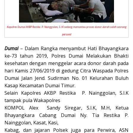
Kapolres Dumai AKBP Restika P. Nainggolan, S.I.K sedang memantau proses donor darah salah seorang
personil
Dumai
– Dalam Rangka menyambut Hati Bhayangkara
ke-73 tahun 2019, Polres Dumai Melakukan Bhakti
kesehatan dengan menggelar acara donor darah pada
hari Kamis 27/06/2019 di gedung Citra Waspada Polres
Dumai Jalan Jend. Sudirman No. 01 Kelurahan Buluh
Kasap Kecamatan Dumai Timur.
Selain Kapolres AKBP Restika P. Nainggolan, S.I.K
tampak pula Wakapolres
KOMPOL Alex Sandy Siregar, S.I.K, M.H, Ketua
Bhayangkara Cabang Dumai Ny. Tia Restika P.
Nainggolan, Kasat, Kasi,
Kabag, dan jajaran Polsek juga para Perwira, ASN