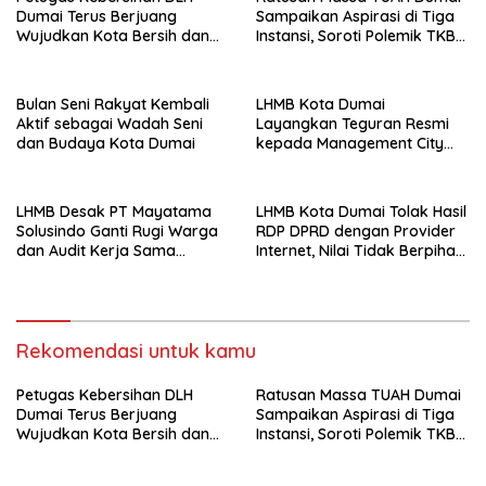
Dumai Terus Berjuang
Sampaikan Aspirasi di Tiga
Wujudkan Kota Bersih dan
Instansi, Soroti Polemik TKBM
Nyaman
dan Desak Penyelesaian
Bulan Seni Rakyat Kembali
LHMB Kota Dumai
Aktif sebagai Wadah Seni
Layangkan Teguran Resmi
dan Budaya Kota Dumai
kepada Management City
Mall Dumai, Minta Klarifikasi
dan Permintaan Maaf
kepada Masyarakat
LHMB Desak PT Mayatama
LHMB Kota Dumai Tolak Hasil
Solusindo Ganti Rugi Warga
RDP DPRD dengan Provider
dan Audit Kerja Sama
Internet, Nilai Tidak Berpihak
Provider Internet
kepada Masyarakat
Rekomendasi untuk kamu
Petugas Kebersihan DLH
Ratusan Massa TUAH Dumai
Dumai Terus Berjuang
Sampaikan Aspirasi di Tiga
Wujudkan Kota Bersih dan
Instansi, Soroti Polemik TKBM
Nyaman
dan Desak Penyelesaian