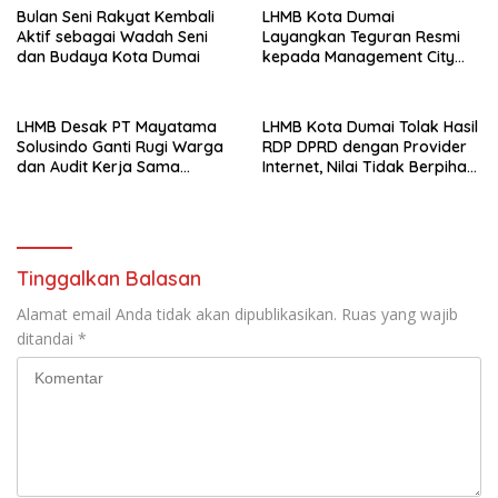
Bulan Seni Rakyat Kembali
LHMB Kota Dumai
Aktif sebagai Wadah Seni
Layangkan Teguran Resmi
dan Budaya Kota Dumai
kepada Management City
Mall Dumai, Minta Klarifikasi
dan Permintaan Maaf
kepada Masyarakat
LHMB Desak PT Mayatama
LHMB Kota Dumai Tolak Hasil
Solusindo Ganti Rugi Warga
RDP DPRD dengan Provider
dan Audit Kerja Sama
Internet, Nilai Tidak Berpihak
Provider Internet
kepada Masyarakat
Tinggalkan Balasan
Alamat email Anda tidak akan dipublikasikan.
Ruas yang wajib
ditandai
*