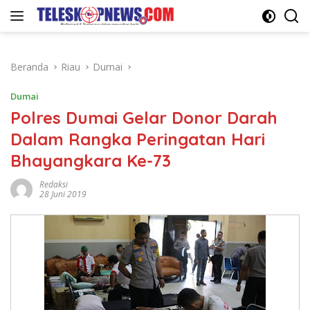
Langsung
ke
konten
Beranda
Riau
Dumai
Dumai
Polres Dumai Gelar Donor Darah
Dalam Rangka Peringatan Hari
Bhayangkara Ke-73
Redaksi
28 Juni 2019