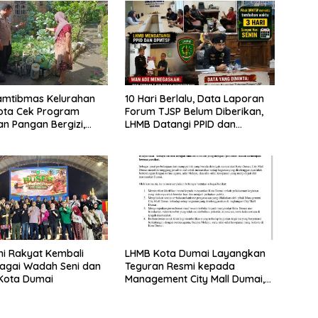
amtibmas Kelurahan
10 Hari Berlalu, Data Laporan
ota Cek Program
Forum TJSP Belum Diberikan,
n Pangan Bergizi,
LHMB Datangi PPID dan
ada Budidaya Terong
DPMTSP
ni Rakyat Kembali
LHMB Kota Dumai Layangkan
bagai Wadah Seni dan
Teguran Resmi kepada
Kota Dumai
Management City Mall Dumai,
Minta Klarifikasi dan
Permintaan Maaf kepada
Masyarakat