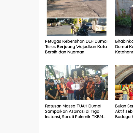
Petugas Kebersihan DLH Dumai
Bhabink
Terus Berjuang Wujudkan Kota
Dumai K
Bersih dan Nyaman
Ketahana
Fokus p
Ratusan Massa TUAH Dumai
Bulan Se
Sampaikan Aspirasi di Tiga
Aktif se
Instansi, Soroti Polemik TKBM
Budaya 
dan Desak Penyelesaian