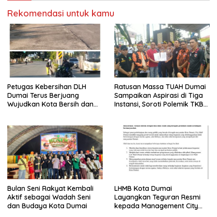
Rekomendasi untuk kamu
Petugas Kebersihan DLH
Ratusan Massa TUAH Dumai
Dumai Terus Berjuang
Sampaikan Aspirasi di Tiga
Wujudkan Kota Bersih dan
Instansi, Soroti Polemik TKBM
Nyaman
dan Desak Penyelesaian
Bulan Seni Rakyat Kembali
LHMB Kota Dumai
Aktif sebagai Wadah Seni
Layangkan Teguran Resmi
dan Budaya Kota Dumai
kepada Management City
Mall Dumai, Minta Klarifikasi