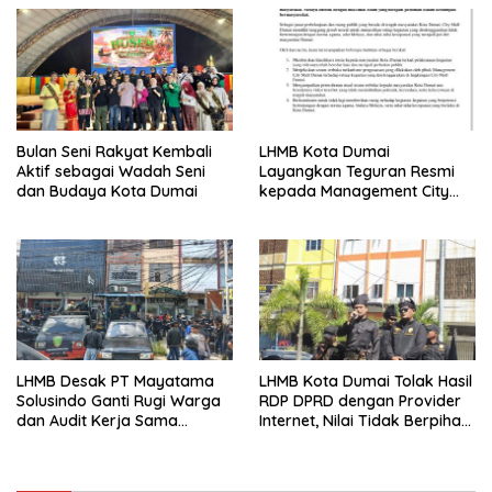
Bulan Seni Rakyat Kembali
LHMB Kota Dumai
Aktif sebagai Wadah Seni
Layangkan Teguran Resmi
dan Budaya Kota Dumai
kepada Management City
Mall Dumai, Minta Klarifikasi
dan Permintaan Maaf
kepada Masyarakat
LHMB Desak PT Mayatama
LHMB Kota Dumai Tolak Hasil
Solusindo Ganti Rugi Warga
RDP DPRD dengan Provider
dan Audit Kerja Sama
Internet, Nilai Tidak Berpihak
Provider Internet
kepada Masyarakat