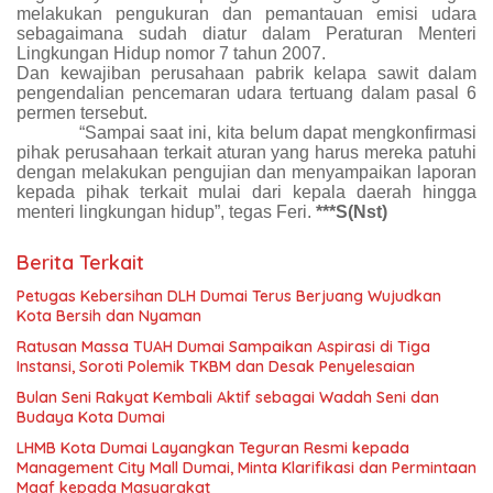
melakukan pengukuran dan pemantauan emisi udara
sebagaimana sudah diatur dalam Peraturan Menteri
Lingkungan Hidup nomor 7 tahun 2007.
Dan kewajiban perusahaan pabrik kelapa sawit dalam
pengendalian pencemaran udara tertuang dalam pasal 6
permen tersebut.
“Sampai saat ini, kita belum dapat mengkonfirmasi
pihak perusahaan terkait aturan yang harus mereka patuhi
dengan melakukan pengujian dan menyampaikan laporan
kepada pihak terkait mulai dari kepala daerah hingga
menteri lingkungan hidup”, tegas Feri.
***S(Nst)
Berita Terkait
Petugas Kebersihan DLH Dumai Terus Berjuang Wujudkan
Kota Bersih dan Nyaman
Ratusan Massa TUAH Dumai Sampaikan Aspirasi di Tiga
Instansi, Soroti Polemik TKBM dan Desak Penyelesaian
Bulan Seni Rakyat Kembali Aktif sebagai Wadah Seni dan
Budaya Kota Dumai
LHMB Kota Dumai Layangkan Teguran Resmi kepada
Management City Mall Dumai, Minta Klarifikasi dan Permintaan
Maaf kepada Masyarakat