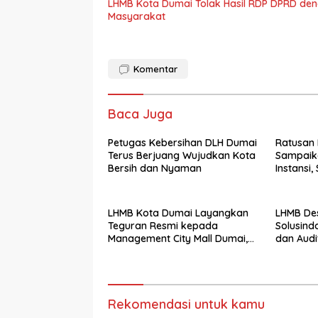
LHMB Kota Dumai Tolak Hasil RDP DPRD denga
Masyarakat
Komentar
Baca Juga
Petugas Kebersihan DLH Dumai
Ratusan
Terus Berjuang Wujudkan Kota
Sampaika
Bersih dan Nyaman
Instansi
dan Desa
LHMB Kota Dumai Layangkan
LHMB De
Teguran Resmi kepada
Solusind
Management City Mall Dumai,
dan Audi
Minta Klarifikasi dan
Internet
Permintaan Maaf kepada
Masyarakat
Rekomendasi untuk kamu