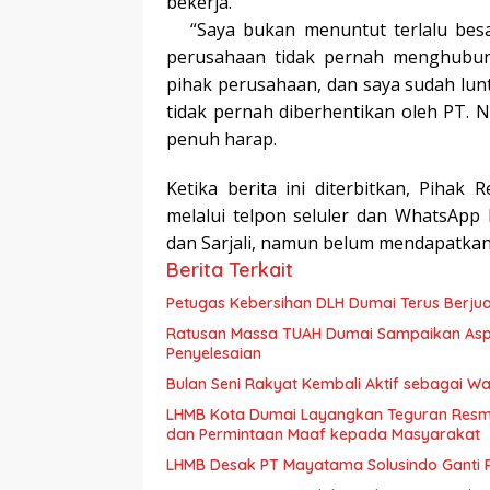
bekerja.
“Saya bukan menuntut terlalu besar 
perusahaan tidak pernah menghubung
pihak perusahaan, dan saya sudah lun
tidak pernah diberhentikan oleh PT.
penuh harap.
Ketika berita ini diterbitkan, Piha
melalui telpon seluler dan WhatsAp
dan Sarjali, namun belum mendapatka
Berita Terkait
Petugas Kebersihan DLH Dumai Terus Berj
Ratusan Massa TUAH Dumai Sampaikan Aspira
Penyelesaian
Bulan Seni Rakyat Kembali Aktif sebagai 
LHMB Kota Dumai Layangkan Teguran Resmi 
dan Permintaan Maaf kepada Masyarakat
LHMB Desak PT Mayatama Solusindo Ganti R