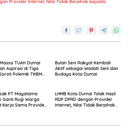
n Provider Internet, Nilai Tidak Berpihak kepada
 Massa TUAH Dumai
Bulan Seni Rakyat Kembali
n Aspirasi di Tiga
Aktif sebagai Wadah Seni dan
, Soroti Polemik TKBM
Budaya Kota Dumai
k Penyelesaian
sak PT Mayatama
LHMB Kota Dumai Tolak Hasil
o Ganti Rugi Warga
RDP DPRD dengan Provider
t Kerja Sama Provider
Internet, Nilai Tidak Berpihak
kepada Masyarakat