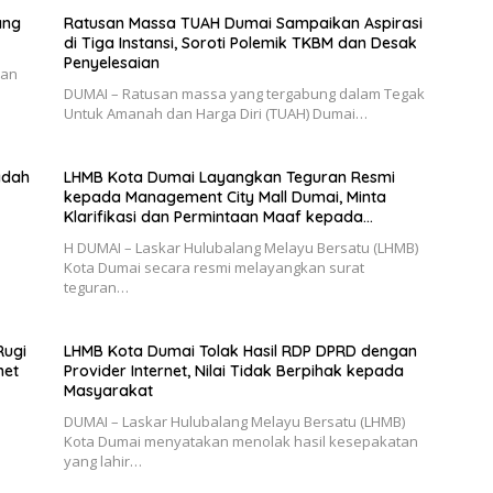
ang
Ratusan Massa TUAH Dumai Sampaikan Aspirasi
di Tiga Instansi, Soroti Polemik TKBM dan Desak
Penyelesaian
dan
DUMAI – Ratusan massa yang tergabung dalam Tegak
Untuk Amanah dan Harga Diri (TUAH) Dumai…
adah
LHMB Kota Dumai Layangkan Teguran Resmi
kepada Management City Mall Dumai, Minta
Klarifikasi dan Permintaan Maaf kepada
Masyarakat
H DUMAI – Laskar Hulubalang Melayu Bersatu (LHMB)
Kota Dumai secara resmi melayangkan surat
teguran…
Rugi
LHMB Kota Dumai Tolak Hasil RDP DPRD dengan
net
Provider Internet, Nilai Tidak Berpihak kepada
Masyarakat
DUMAI – Laskar Hulubalang Melayu Bersatu (LHMB)
Kota Dumai menyatakan menolak hasil kesepakatan
yang lahir…