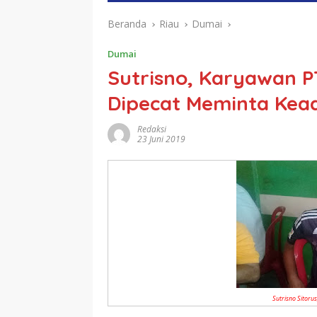
Beranda
Riau
Dumai
Dumai
Sutrisno, Karyawan P
Dipecat Meminta Kead
Redaksi
23 Juni 2019
Sutrisno Sitoru