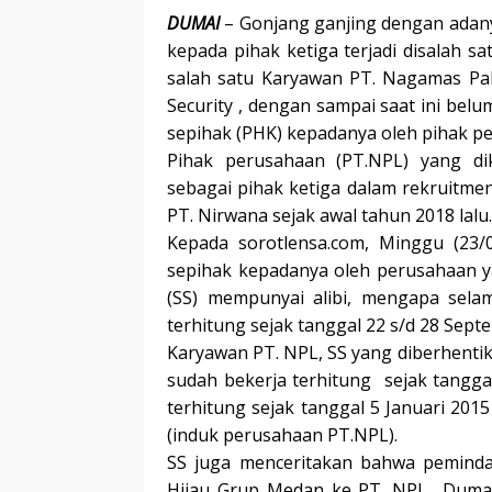
DUMAI
– Gonjang ganjing dengan ada
kepada pihak ketiga terjadi disalah sa
salah satu Karyawan PT. Nagamas Palm
Security , dengan sampai saat ini bel
sepihak (PHK) kepadanya oleh pihak p
Pihak perusahaan (PT.NPL) yang d
sebagai pihak ketiga dalam rekruitmen 
PT. Nirwana sejak awal tahun 2018 lalu.
Kepada sorotlensa.com, Minggu (23/
sepihak kepadanya oleh perusahaan y
(SS) mempunyai alibi, mengapa selam
terhitung sejak tanggal 22 s/d 28 Sept
Karyawan PT. NPL, SS yang diberhentika
sudah bekerja terhitung sejak tangg
terhitung sejak tanggal 5 Januari 201
(induk perusahaan PT.NPL).
SS juga menceritakan bahwa peminda
Hijau Grup Medan ke PT. NPL Dumai