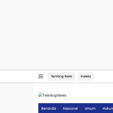
Langsung
Tentang Kami
Indeks
ke
konten
Beranda
Nasional
Umum
Huku