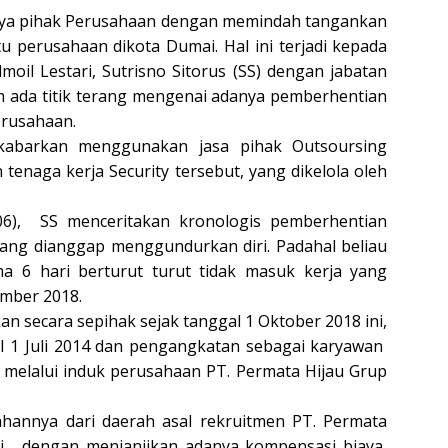
nya pihak Perusahaan dengan memindah tangankan
tu perusahaan dikota Dumai. Hal ini terjadi kepada
oil Lestari, Sutrisno Sitorus (SS) dengan jabatan
um ada titik terang mengenai adanya pemberhentian
erusahaan.
ikabarkan menggunakan jasa pihak Outsoursing
tenaga kerja Security tersebut, yang dikelola oleh
06), SS menceritakan kronologis pemberhentian
ang dianggap menggundurkan diri. Padahal beliau
a 6 hari berturut turut tidak masuk kerja yang
ember 2018.
n secara sepihak sejak tanggal 1 Oktober 2018 ini,
al 1 Juli 2014 dan pengangkatan sebagai karyawan
5 melalui induk perusahaan PT. Permata Hijau Grup
hannya dari daerah asal rekruitmen PT. Permata
, dengan menjanjikan adanya kompensasi biaya