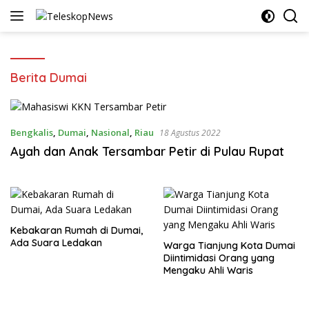
Langsung
ke
konten
Berita Dumai
Bengkalis
,
Dumai
,
Nasional
,
Riau
18 Agustus 2022
Ayah dan Anak Tersambar Petir di Pulau Rupat
Kebakaran Rumah di Dumai,
Ada Suara Ledakan
Warga Tianjung Kota Dumai
Diintimidasi Orang yang
Mengaku Ahli Waris