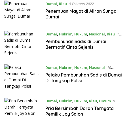
Dumai
,
Riau
5 Februari 2022
Penemuan Mayat di Aliran Sungai
Dumai
Dumai
,
Hukrim
,
Hukum
,
Nasional
,
Riau
11
Januari 2022
Pembunuhan Sadis di Dumai
Bermotif Cinta Sejenis
Dumai
,
Hukrim
,
Hukum
,
Nasional
10
Januari 2022
Pelaku Pembunuhan Sadis di Dumai
Di Tangkap Polisi
Dumai
,
Hukrim
,
Hukum
,
Riau
,
Umum
9
Januari 2022
Pria Bersimbah Darah Ternyata
Pemilik Joy Salon