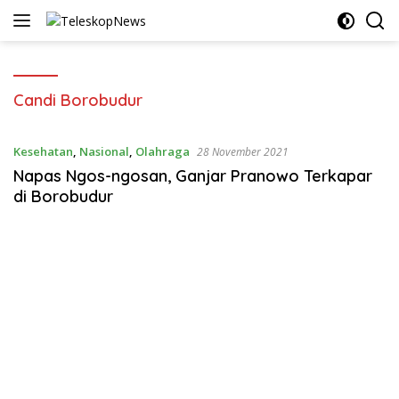
Langsung
ke
konten
Candi Borobudur
Kesehatan
,
Nasional
,
Olahraga
28 November 2021
Napas Ngos-ngosan, Ganjar Pranowo Terkapar
di Borobudur