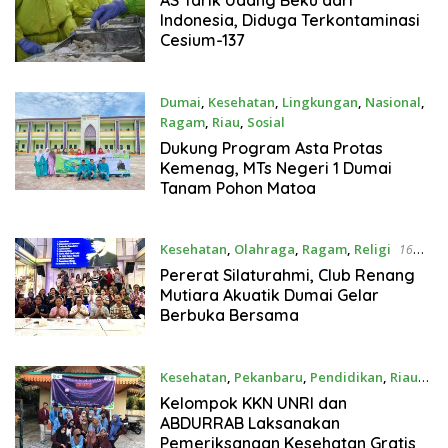
AS Tarik Udang Beku dari
Indonesia, Diduga Terkontaminasi
Cesium-137
Dumai
,
Kesehatan
,
Lingkungan
,
Nasional
,
Ragam
,
Riau
,
Sosial
22 April 2025
Dukung Program Asta Protas
Kemenag, MTs Negeri 1 Dumai
Tanam Pohon Matoa
Kesehatan
,
Olahraga
,
Ragam
,
Religi
16
Maret 2025
Pererat Silaturahmi, Club Renang
Mutiara Akuatik Dumai Gelar
Berbuka Bersama
Kesehatan
,
Pekanbaru
,
Pendidikan
,
Riau
12 Agustus 2022
Kelompok KKN UNRI dan
ABDURRAB Laksanakan
Pemeriksanaan Kesehatan Gratis