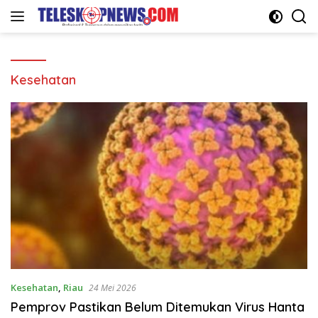
Langsung
ke
konten
Kesehatan
Kesehatan
,
Riau
24 Mei 2026
Pemprov Pastikan Belum Ditemukan Virus Hanta