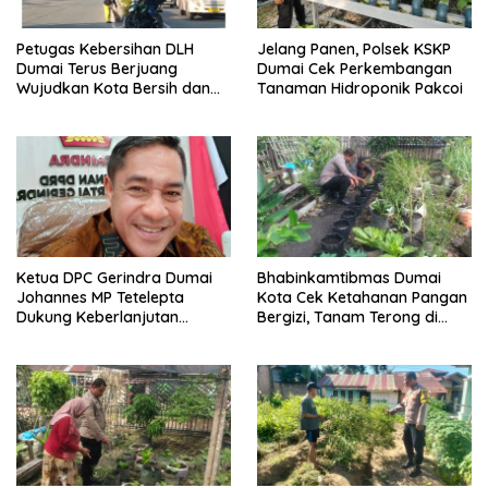
Petugas Kebersihan DLH
Jelang Panen, Polsek KSKP
Dumai Terus Berjuang
Dumai Cek Perkembangan
Wujudkan Kota Bersih dan
Tanaman Hidroponik Pakcoi
Nyaman
Ketua DPC Gerindra Dumai
Bhabinkamtibmas Dumai
Johannes MP Tetelepta
Kota Cek Ketahanan Pangan
Dukung Keberlanjutan
Bergizi, Tanam Terong di
Program Makan Bergizi
Jalan Tenaga
Gratis