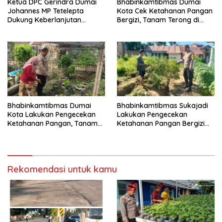
Ketua DPC Gerindra Dumai
Bhabinkamtibmas Dumai
Johannes MP Tetelepta
Kota Cek Ketahanan Pangan
Dukung Keberlanjutan
Bergizi, Tanam Terong di
Program Makan Bergizi
Jalan Tenaga
Gratis
Bhabinkamtibmas Dumai
Bhabinkamtibmas Sukajadi
Kota Lakukan Pengecekan
Lakukan Pengecekan
Ketahanan Pangan, Tanam
Ketahanan Pangan Bergizi
Terong dan Cabai di Jalan
Melalui Penanaman Cabai
Tenaga
Rekomendasi untuk kamu