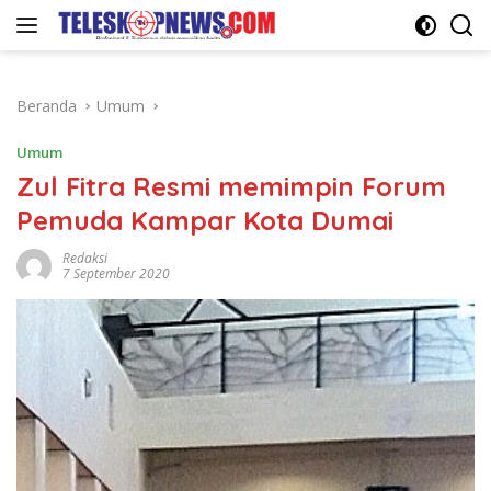
Langsung
ke
konten
Beranda
Umum
Umum
Zul Fitra Resmi memimpin Forum
Pemuda Kampar Kota Dumai
Redaksi
7 September 2020