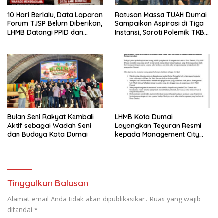
10 Hari Berlalu, Data Laporan
Ratusan Massa TUAH Dumai
Forum TJSP Belum Diberikan,
Sampaikan Aspirasi di Tiga
LHMB Datangi PPID dan
Instansi, Soroti Polemik TKBM
DPMTSP
dan Desak Penyelesaian
Bulan Seni Rakyat Kembali
LHMB Kota Dumai
Aktif sebagai Wadah Seni
Layangkan Teguran Resmi
dan Budaya Kota Dumai
kepada Management City
Mall Dumai, Minta Klarifikasi
dan Permintaan Maaf
kepada Masyarakat
Tinggalkan Balasan
Alamat email Anda tidak akan dipublikasikan.
Ruas yang wajib
ditandai
*