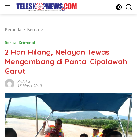
Langsung
ke
konten
Beranda
Berita
Berita
,
Kriminal
2 Hari Hilang, Nelayan Tewas
Mengambang di Pantai Cipalawah
Garut
Redaksi
16 Maret 2019