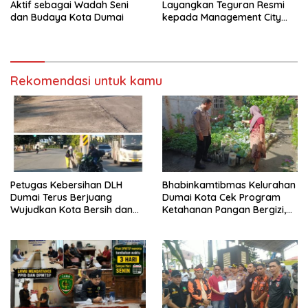
Aktif sebagai Wadah Seni
Layangkan Teguran Resmi
dan Budaya Kota Dumai
kepada Management City
Mall Dumai, Minta Klarifikasi
dan Permintaan Maaf
kepada Masyarakat
Rekomendasi untuk kamu
Petugas Kebersihan DLH
Bhabinkamtibmas Kelurahan
Dumai Terus Berjuang
Dumai Kota Cek Program
Wujudkan Kota Bersih dan
Ketahanan Pangan Bergizi,
Nyaman
Fokus pada Budidaya
Terong