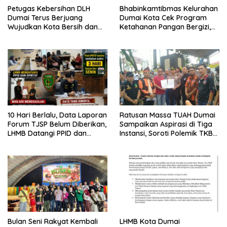
Petugas Kebersihan DLH
Bhabinkamtibmas Kelurahan
Dumai Terus Berjuang
Dumai Kota Cek Program
Wujudkan Kota Bersih dan
Ketahanan Pangan Bergizi,
Nyaman
Fokus pada Budidaya
Terong
10 Hari Berlalu, Data Laporan
Ratusan Massa TUAH Dumai
Forum TJSP Belum Diberikan,
Sampaikan Aspirasi di Tiga
LHMB Datangi PPID dan
Instansi, Soroti Polemik TKBM
DPMTSP
dan Desak Penyelesaian
Bulan Seni Rakyat Kembali
LHMB Kota Dumai