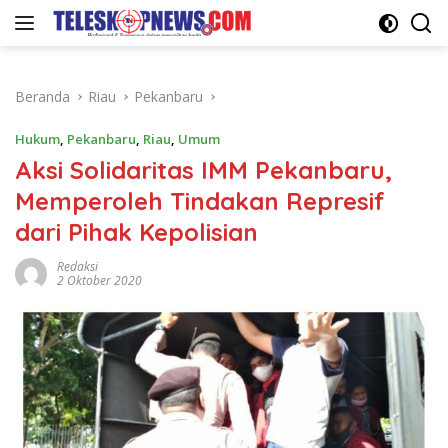
Langsung
ke
konten
Beranda
Riau
Pekanbaru
Hukum
,
Pekanbaru
,
Riau
,
Umum
Aksi Solidaritas IMM Pekanbaru,
Memperoleh Tindakan Represif
dari Pihak Kepolisian
Redaksi
2 Oktober 2020