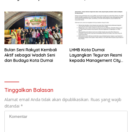
Program Makan Bergizi
dan Desak Penyelesaian
Gratis
Bulan Seni Rakyat Kembali
LHMB Kota Dumai
Aktif sebagai Wadah Seni
Layangkan Teguran Resmi
dan Budaya Kota Dumai
kepada Management City
Mall Dumai, Minta Klarifikasi
dan Permintaan Maaf
kepada Masyarakat
Tinggalkan Balasan
Alamat email Anda tidak akan dipublikasikan.
Ruas yang wajib
ditandai
*