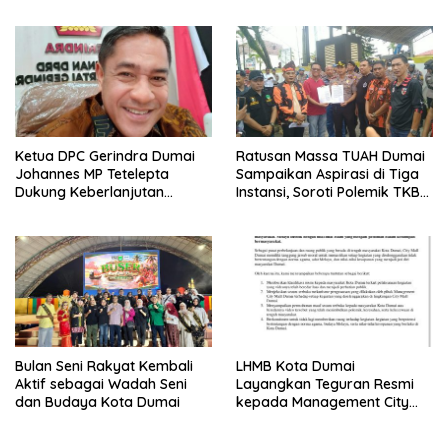
Nyaman
Ketua DPC Gerindra Dumai
Ratusan Massa TUAH Dumai
Johannes MP Tetelepta
Sampaikan Aspirasi di Tiga
Dukung Keberlanjutan
Instansi, Soroti Polemik TKBM
Program Makan Bergizi
dan Desak Penyelesaian
Gratis
Bulan Seni Rakyat Kembali
LHMB Kota Dumai
Aktif sebagai Wadah Seni
Layangkan Teguran Resmi
dan Budaya Kota Dumai
kepada Management City
Mall Dumai, Minta Klarifikasi
dan Permintaan Maaf