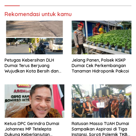
kepada Masyarakat
Rekomendasi untuk kamu
Petugas Kebersihan DLH
Jelang Panen, Polsek KSKP
Dumai Terus Berjuang
Dumai Cek Perkembangan
Wujudkan Kota Bersih dan
Tanaman Hidroponik Pakcoi
Nyaman
Ketua DPC Gerindra Dumai
Ratusan Massa TUAH Dumai
Johannes MP Tetelepta
Sampaikan Aspirasi di Tiga
Dukung Keberlanjutan
Instansi, Soroti Polemik TKBM