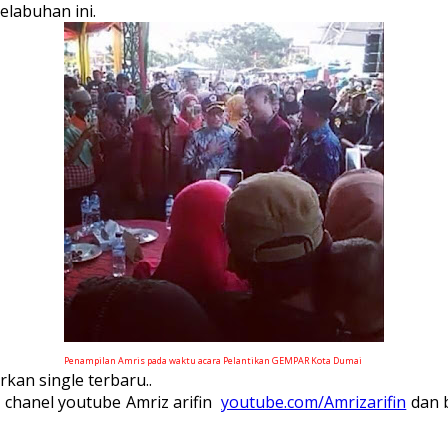
elabuhan ini.
Penampilan Amris pada waktu acara Pelantikan GEMPAR Kota Dumai
an single terbaru..
 chanel youtube Amriz arifin
youtube.com/Amrizarifin
dan b