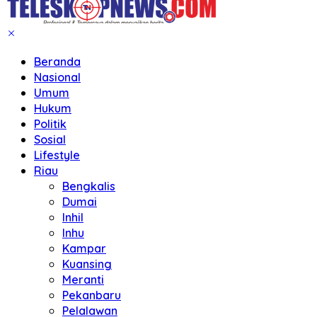
Beranda
Nasional
Umum
Hukum
Politik
Sosial
Lifestyle
Riau
Bengkalis
Dumai
Inhil
Inhu
Kampar
Kuansing
Meranti
Pekanbaru
Pelalawan