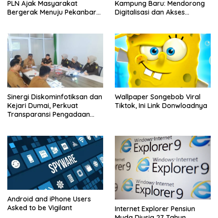
PLN Ajak Masyarakat
Kampung Baru: Mendorong
Bergerak Menuju Pekanbaru
Digitalisasi dan Akses
Bebas Sampah
Layanan Publik
Sinergi Diskominfotiksan dan
Wallpaper Songebob Viral
Kejari Dumai, Perkuat
Tiktok, Ini Link Donwloadnya
Transparansi Pengadaan
Bandwidth 2025
Android and iPhone Users
Asked to be Vigilant
Internet Explorer Pensiun
Muda Diusia 27 Tahun