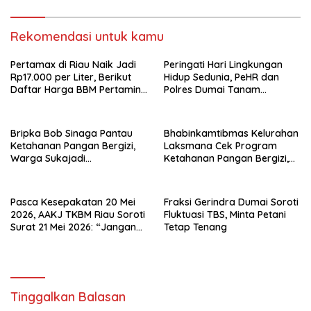
Dumai”
Rekomendasi untuk kamu
Pertamax di Riau Naik Jadi
Peringati Hari Lingkungan
Rp17.000 per Liter, Berikut
Hidup Sedunia, PeHR dan
Daftar Harga BBM Pertamina
Polres Dumai Tanam
di Seluruh Indonesia
Mangrove Bersama Kapolda
Riau
Bripka Bob Sinaga Pantau
Bhabinkamtibmas Kelurahan
Ketahanan Pangan Bergizi,
Laksmana Cek Program
Warga Sukajadi
Ketahanan Pangan Bergizi,
Kembangkan Tanaman
Warga Kembangkan Selada
Cabai
dan Sawi
Pasca Kesepakatan 20 Mei
Fraksi Gerindra Dumai Soroti
2026, AAKJ TKBM Riau Soroti
Fluktuasi TBS, Minta Petani
Surat 21 Mei 2026: “Jangan
Tetap Tenang
Ada Tafsir Sepihak dalam
Tata Kelola Pelabuhan
Dumai”
Tinggalkan Balasan