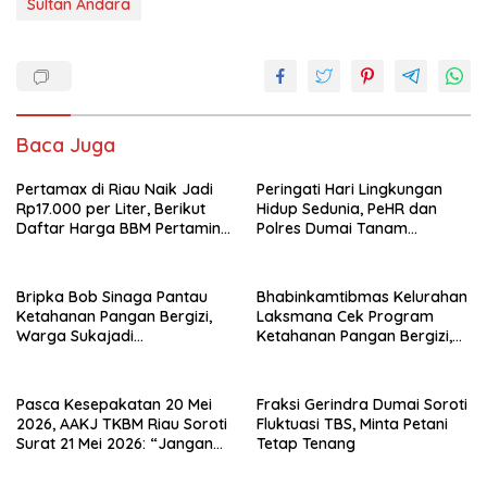
Sultan Andara
Baca Juga
Pertamax di Riau Naik Jadi
Peringati Hari Lingkungan
Rp17.000 per Liter, Berikut
Hidup Sedunia, PeHR dan
Daftar Harga BBM Pertamina
Polres Dumai Tanam
di Seluruh Indonesia
Mangrove Bersama Kapolda
Riau
Bripka Bob Sinaga Pantau
Bhabinkamtibmas Kelurahan
Ketahanan Pangan Bergizi,
Laksmana Cek Program
Warga Sukajadi
Ketahanan Pangan Bergizi,
Kembangkan Tanaman
Warga Kembangkan Selada
Cabai
dan Sawi
Pasca Kesepakatan 20 Mei
Fraksi Gerindra Dumai Soroti
2026, AAKJ TKBM Riau Soroti
Fluktuasi TBS, Minta Petani
Surat 21 Mei 2026: “Jangan
Tetap Tenang
Ada Tafsir Sepihak dalam
Tata Kelola Pelabuhan