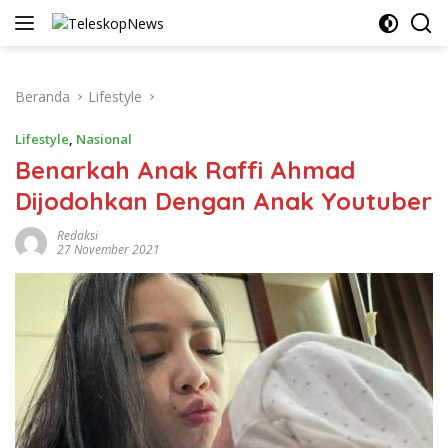
Langsung
ke
konten
Beranda
Lifestyle
Lifestyle
,
Nasional
Benarkah Anak Raffi Ahmad
Dijodohkan Dengan Anak Youtuber
Redaksi
27 November 2021