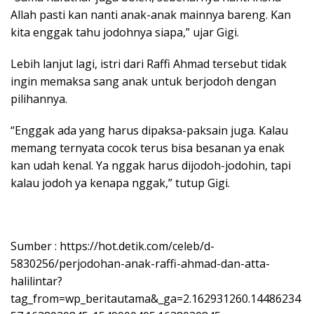
Allah pasti kan nanti anak-anak mainnya bareng. Kan
kita enggak tahu jodohnya siapa,” ujar Gigi.
Lebih lanjut lagi, istri dari Raffi Ahmad tersebut tidak
ingin memaksa sang anak untuk berjodoh dengan
pilihannya.
“Enggak ada yang harus dipaksa-paksain juga. Kalau
memang ternyata cocok terus bisa besanan ya enak
kan udah kenal. Ya nggak harus dijodoh-jodohin, tapi
kalau jodoh ya kenapa nggak,” tutup Gigi.
Sumber : https://hot.detik.com/celeb/d-
5830256/perjodohan-anak-raffi-ahmad-dan-atta-
halilintar?
tag_from=wp_beritautama&_ga=2.162931260.14486234