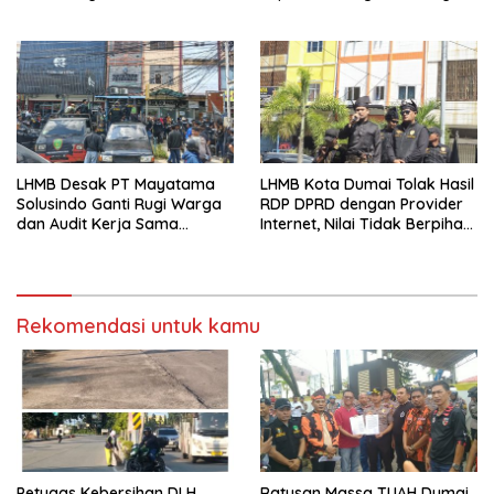
Mall Dumai, Minta Klarifikasi
dan Permintaan Maaf
kepada Masyarakat
LHMB Desak PT Mayatama
LHMB Kota Dumai Tolak Hasil
Solusindo Ganti Rugi Warga
RDP DPRD dengan Provider
dan Audit Kerja Sama
Internet, Nilai Tidak Berpihak
Provider Internet
kepada Masyarakat
Rekomendasi untuk kamu
Petugas Kebersihan DLH
Ratusan Massa TUAH Dumai