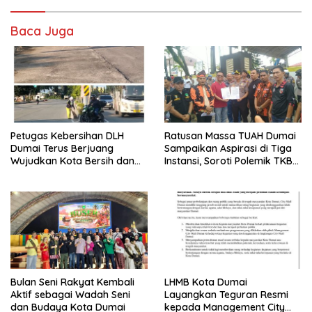
Baca Juga
Petugas Kebersihan DLH
Ratusan Massa TUAH Dumai
Dumai Terus Berjuang
Sampaikan Aspirasi di Tiga
Wujudkan Kota Bersih dan
Instansi, Soroti Polemik TKBM
Nyaman
dan Desak Penyelesaian
Bulan Seni Rakyat Kembali
LHMB Kota Dumai
Aktif sebagai Wadah Seni
Layangkan Teguran Resmi
dan Budaya Kota Dumai
kepada Management City