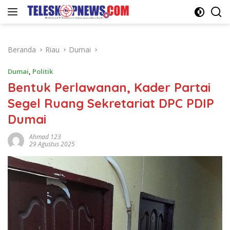
Langsung
ke
konten
Beranda
Riau
Dumai
Dumai
,
Politik
Bentuk Perlawanan, Kader Partai
Segel Ruang Sekretariat DPC PDIP
Dumai
Ahmad 123
29 Agustus 2025