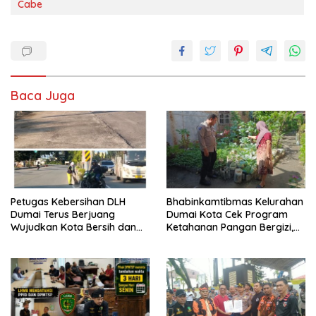
Cabe
Baca Juga
Petugas Kebersihan DLH
Bhabinkamtibmas Kelurahan
Dumai Terus Berjuang
Dumai Kota Cek Program
Wujudkan Kota Bersih dan
Ketahanan Pangan Bergizi,
Nyaman
Fokus pada Budidaya
Terong