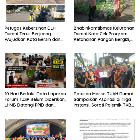
Petugas Kebersihan DLH
Bhabinkamtibmas Kelurahan
Dumai Terus Berjuang
Dumai Kota Cek Program
Wujudkan Kota Bersih dan
Ketahanan Pangan Bergizi,
Nyaman
Fokus pada Budidaya
Terong
10 Hari Berlalu, Data Laporan
Ratusan Massa TUAH Dumai
Forum TJSP Belum Diberikan,
Sampaikan Aspirasi di Tiga
LHMB Datangi PPID dan
Instansi, Soroti Polemik TKBM
DPMTSP
dan Desak Penyelesaian