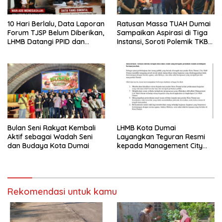
10 Hari Berlalu, Data Laporan
Ratusan Massa TUAH Dumai
Forum TJSP Belum Diberikan,
Sampaikan Aspirasi di Tiga
LHMB Datangi PPID dan
Instansi, Soroti Polemik TKBM
DPMTSP
dan Desak Penyelesaian
Bulan Seni Rakyat Kembali
LHMB Kota Dumai
Aktif sebagai Wadah Seni
Layangkan Teguran Resmi
dan Budaya Kota Dumai
kepada Management City
Mall Dumai, Minta Klarifikasi
dan Permintaan Maaf
kepada Masyarakat
Rekomendasi untuk kamu