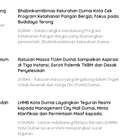
ang
Bhabinkamtibmas Kelurahan Dumai Kota Cek
Program Ketahanan Pangan Bergizi, Fokus pada
Budidaya Terong
dan
DUMAI – Dalam rangka mendukung Program
Ketahanan Pangan Bergizi yang dicanangkan
pemerintah, Bhabinkamtibmas Kelurahan Dumai…
elum
Ratusan Massa TUAH Dumai Sampaikan Aspirasi
di Tiga Instansi, Soroti Polemik TKBM dan Desak
Penyelesaian
b
DUMAI – Ratusan massa yang tergabung dalam Tegak
Untuk Amanah dan Harga Diri (TUAH) Dumai…
adah
LHMB Kota Dumai Layangkan Teguran Resmi
kepada Management City Mall Dumai, Minta
Klarifikasi dan Permintaan Maaf kepada
Masyarakat
H DUMAI – Laskar Hulubalang Melayu Bersatu (LHMB)
Kota Dumai secara resmi melayangkan surat
teguran…