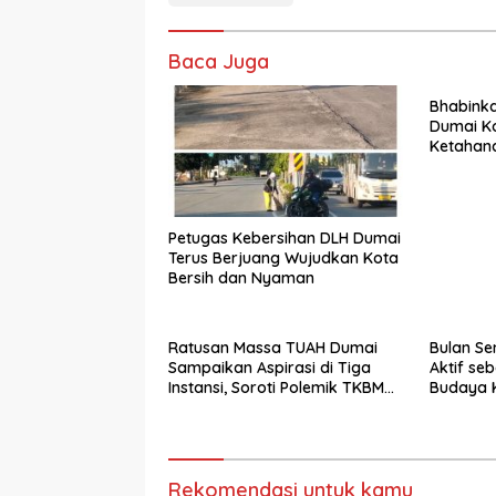
Baca Juga
Bhabink
Dumai K
Ketahana
Fokus p
Petugas Kebersihan DLH Dumai
Terus Berjuang Wujudkan Kota
Bersih dan Nyaman
Ratusan Massa TUAH Dumai
Bulan Se
Sampaikan Aspirasi di Tiga
Aktif se
Instansi, Soroti Polemik TKBM
Budaya 
dan Desak Penyelesaian
Rekomendasi untuk kamu