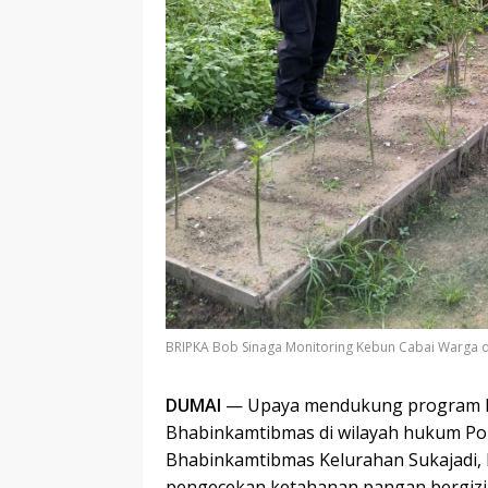
BRIPKA Bob Sinaga Monitoring Kebun Cabai Warga d
DUMAI
— Upaya mendukung program ke
Bhabinkamtibmas di wilayah hukum Pol
Bhabinkamtibmas Kelurahan Sukajadi,
pengecekan ketahanan pangan bergizi d