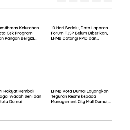
amtibmas Kelurahan
10 Hari Berlalu, Data Laporan
ota Cek Program
Forum TJSP Belum Diberikan,
n Pangan Bergizi,
LHMB Datangi PPID dan
ada Budidaya Terong
DPMTSP
ni Rakyat Kembali
LHMB Kota Dumai Layangkan
bagai Wadah Seni dan
Teguran Resmi kepada
Kota Dumai
Management City Mall Dumai,
Minta Klarifikasi dan
Permintaan Maaf kepada
Masyarakat