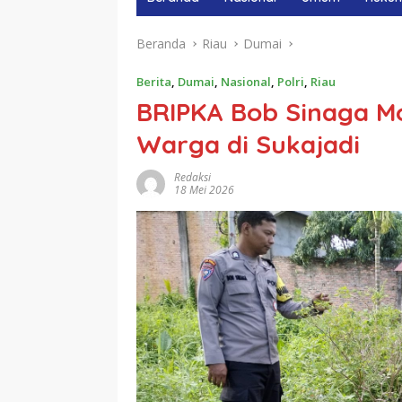
Beranda
Riau
Dumai
Berita
,
Dumai
,
Nasional
,
Polri
,
Riau
BRIPKA Bob Sinaga Mo
Warga di Sukajadi
Redaksi
18 Mei 2026