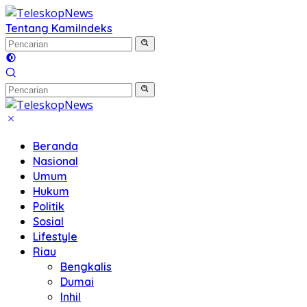
Langsung
ke
Tentang Kami
Indeks
konten
Beranda
Nasional
Umum
Hukum
Politik
Sosial
Lifestyle
Riau
Bengkalis
Dumai
Inhil