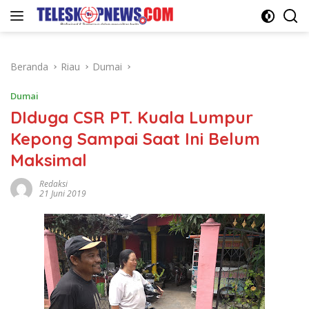
Langsung
ke
konten
Beranda
Riau
Dumai
Dumai
DIduga CSR PT. Kuala Lumpur
Kepong Sampai Saat Ini Belum
Maksimal
Redaksi
21 Juni 2019