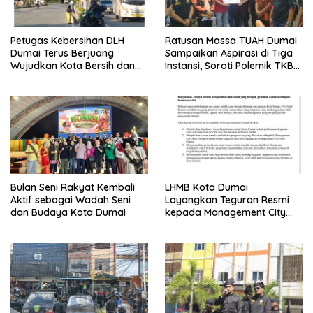
Petugas Kebersihan DLH
Ratusan Massa TUAH Dumai
Dumai Terus Berjuang
Sampaikan Aspirasi di Tiga
Wujudkan Kota Bersih dan
Instansi, Soroti Polemik TKBM
Nyaman
dan Desak Penyelesaian
Bulan Seni Rakyat Kembali
LHMB Kota Dumai
Aktif sebagai Wadah Seni
Layangkan Teguran Resmi
dan Budaya Kota Dumai
kepada Management City
Mall Dumai, Minta Klarifikasi
dan Permintaan Maaf
kepada Masyarakat