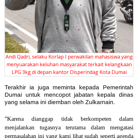
Andi Qadri, selaku Korlap I perwakilan mahasiswa yang
menyuarakan keluhan masyarakat terkait kelangkaan
LPG 3kg di depan kantor Disperindag Kota Dumai
Terakhir ia juga meminta kepada Pemerintah
Dumai untuk mencopot jabatan kepala dinas
yang selama ini diemban oleh Zulkarnain.
”Karena dianggap tidak berkompeten dalam
menjalankan tugasnya terutama dalam mengatasi
permasalahan ini yang kami lihat sudah seperti agenda