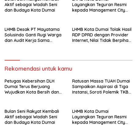
Aktif sebagai Wadah Seni
Layangkan Teguran Resmi
dan Budaya Kota Dumai
kepada Management City
Mall Dumai, Minta Klarifikasi
dan Permintaan Maaf
kepada Masyarakat
LHMB Desak PT Mayatama
LHMB Kota Dumai Tolak Hasil
Solusindo Ganti Rugi Warga
RDP DPRD dengan Provider
dan Audit Kerja Sama
Internet, Nilai Tidak Berpihak
Provider Internet
kepada Masyarakat
Rekomendasi untuk kamu
Petugas Kebersihan DLH
Ratusan Massa TUAH Dumai
Dumai Terus Berjuang
Sampaikan Aspirasi di Tiga
Wujudkan Kota Bersih dan
Instansi, Soroti Polemik TKBM
Nyaman
dan Desak Penyelesaian
Bulan Seni Rakyat Kembali
LHMB Kota Dumai
Aktif sebagai Wadah Seni
Layangkan Teguran Resmi
dan Budaya Kota Dumai
kepada Management City
Mall Dumai, Minta Klarifikasi
dan Permintaan Maaf