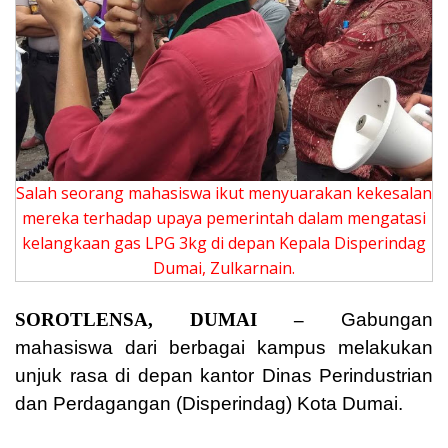
Salah seorang mahasiswa ikut menyuarakan kekesalan
mereka terhadap upaya pemerintah dalam mengatasi
kelangkaan gas LPG 3kg di depan Kepala Disperindag
Dumai, Zulkarnain.
SOROTLENSA, DUMAI –
Gabungan
mahasiswa dari berbagai kampus melakukan
unjuk rasa di depan kantor Dinas Perindustrian
dan Perdagangan (Disperindag) Kota Dumai.