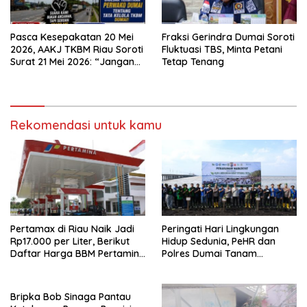
Pasca Kesepakatan 20 Mei
Fraksi Gerindra Dumai Soroti
2026, AAKJ TKBM Riau Soroti
Fluktuasi TBS, Minta Petani
Surat 21 Mei 2026: “Jangan
Tetap Tenang
Ada Tafsir Sepihak dalam
Tata Kelola Pelabuhan
Dumai”
Rekomendasi untuk kamu
Pertamax di Riau Naik Jadi
Peringati Hari Lingkungan
Rp17.000 per Liter, Berikut
Hidup Sedunia, PeHR dan
Daftar Harga BBM Pertamina
Polres Dumai Tanam
di Seluruh Indonesia
Mangrove Bersama Kapolda
Riau
Bripka Bob Sinaga Pantau