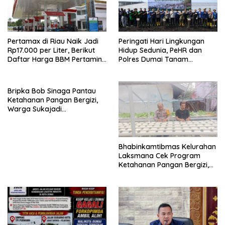
Pertamax di Riau Naik Jadi
Peringati Hari Lingkungan
Rp17.000 per Liter, Berikut
Hidup Sedunia, PeHR dan
Daftar Harga BBM Pertamina
Polres Dumai Tanam
di Seluruh Indonesia
Mangrove Bersama Kapolda
Riau
Bripka Bob Sinaga Pantau
Ketahanan Pangan Bergizi,
Warga Sukajadi
Kembangkan Tanaman
Cabai
Bhabinkamtibmas Kelurahan
Laksmana Cek Program
Ketahanan Pangan Bergizi,
Warga Kembangkan Selada
dan Sawi