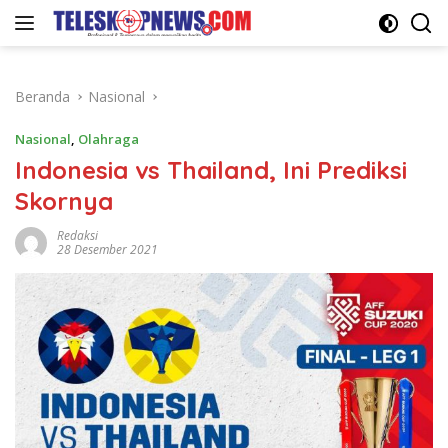
Langsung
ke
konten
Beranda
Nasional
Nasional
,
Olahraga
Indonesia vs Thailand, Ini Prediksi
Skornya
Redaksi
28 Desember 2021