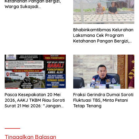
Ketahanan Pangan Bergizi,
Warga Sukajadi
Kembangkan Tanaman
Cabai
Bhabinkamtibmas Kelurahan
Laksmana Cek Program
Ketahanan Pangan Bergizi,
Warga Kembangkan Selada
dan Sawi
Pasca Kesepakatan 20 Mei
Fraksi Gerindra Dumai Soroti
2026, AAKJ TKBM Riau Soroti
Fluktuasi TBS, Minta Petani
Surat 21 Mei 2026: “Jangan
Tetap Tenang
Ada Tafsir Sepihak dalam
Tata Kelola Pelabuhan
Dumai”
Tinggalkan Balasan