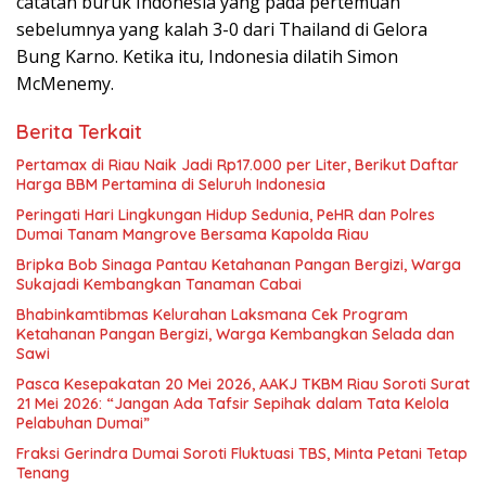
catatan buruk Indonesia yang pada pertemuan
sebelumnya yang kalah 3-0 dari Thailand di Gelora
Bung Karno. Ketika itu, Indonesia dilatih Simon
McMenemy.
Berita Terkait
Pertamax di Riau Naik Jadi Rp17.000 per Liter, Berikut Daftar
Harga BBM Pertamina di Seluruh Indonesia
Peringati Hari Lingkungan Hidup Sedunia, PeHR dan Polres
Dumai Tanam Mangrove Bersama Kapolda Riau
Bripka Bob Sinaga Pantau Ketahanan Pangan Bergizi, Warga
Sukajadi Kembangkan Tanaman Cabai
Bhabinkamtibmas Kelurahan Laksmana Cek Program
Ketahanan Pangan Bergizi, Warga Kembangkan Selada dan
Sawi
Pasca Kesepakatan 20 Mei 2026, AAKJ TKBM Riau Soroti Surat
21 Mei 2026: “Jangan Ada Tafsir Sepihak dalam Tata Kelola
Pelabuhan Dumai”
Fraksi Gerindra Dumai Soroti Fluktuasi TBS, Minta Petani Tetap
Tenang