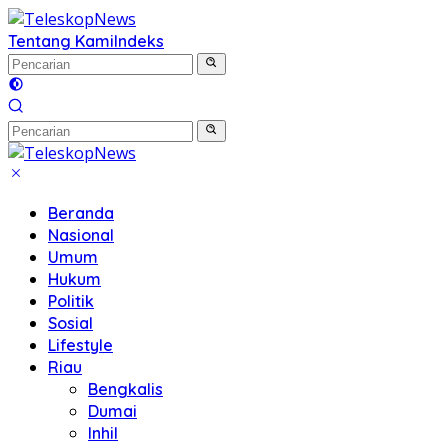
Langsung
ke
Tentang Kami
Indeks
konten
Beranda
Nasional
Umum
Hukum
Politik
Sosial
Lifestyle
Riau
Bengkalis
Dumai
Inhil