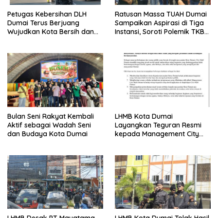
Petugas Kebersihan DLH
Ratusan Massa TUAH Dumai
Dumai Terus Berjuang
Sampaikan Aspirasi di Tiga
Wujudkan Kota Bersih dan
Instansi, Soroti Polemik TKBM
Nyaman
dan Desak Penyelesaian
Bulan Seni Rakyat Kembali
LHMB Kota Dumai
Aktif sebagai Wadah Seni
Layangkan Teguran Resmi
dan Budaya Kota Dumai
kepada Management City
Mall Dumai, Minta Klarifikasi
dan Permintaan Maaf
kepada Masyarakat