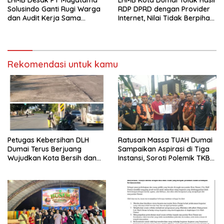
LHMB Desak PT Mayatama
LHMB Kota Dumai Tolak Hasil
Solusindo Ganti Rugi Warga
RDP DPRD dengan Provider
dan Audit Kerja Sama
Internet, Nilai Tidak Berpihak
Provider Internet
kepada Masyarakat
Rekomendasi untuk kamu
Petugas Kebersihan DLH
Ratusan Massa TUAH Dumai
Dumai Terus Berjuang
Sampaikan Aspirasi di Tiga
Wujudkan Kota Bersih dan
Instansi, Soroti Polemik TKBM
Nyaman
dan Desak Penyelesaian