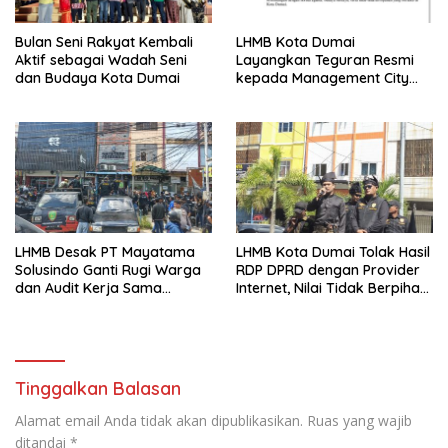
Bulan Seni Rakyat Kembali
LHMB Kota Dumai
Aktif sebagai Wadah Seni
Layangkan Teguran Resmi
dan Budaya Kota Dumai
kepada Management City
Mall Dumai, Minta Klarifikasi
dan Permintaan Maaf
kepada Masyarakat
LHMB Desak PT Mayatama
LHMB Kota Dumai Tolak Hasil
Solusindo Ganti Rugi Warga
RDP DPRD dengan Provider
dan Audit Kerja Sama
Internet, Nilai Tidak Berpihak
Provider Internet
kepada Masyarakat
Tinggalkan Balasan
Alamat email Anda tidak akan dipublikasikan.
Ruas yang wajib
ditandai
*