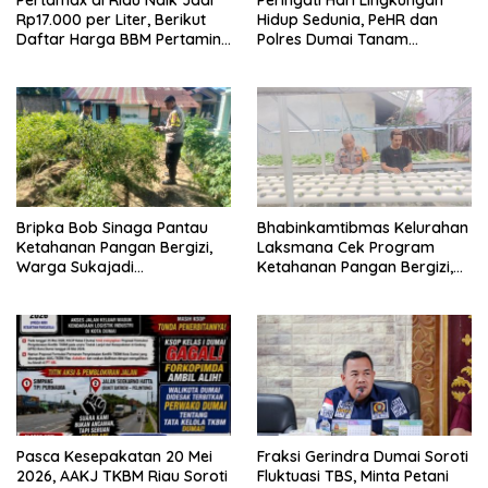
Rp17.000 per Liter, Berikut
Hidup Sedunia, PeHR dan
Daftar Harga BBM Pertamina
Polres Dumai Tanam
di Seluruh Indonesia
Mangrove Bersama Kapolda
Riau
Bripka Bob Sinaga Pantau
Bhabinkamtibmas Kelurahan
Ketahanan Pangan Bergizi,
Laksmana Cek Program
Warga Sukajadi
Ketahanan Pangan Bergizi,
Kembangkan Tanaman
Warga Kembangkan Selada
Cabai
dan Sawi
Pasca Kesepakatan 20 Mei
Fraksi Gerindra Dumai Soroti
2026, AAKJ TKBM Riau Soroti
Fluktuasi TBS, Minta Petani