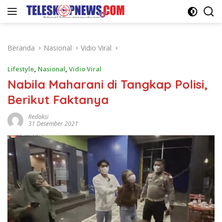
Langsung
ke
konten
Beranda
Nasional
Vidio Viral
Lifestyle
,
Nasional
,
Vidio Viral
Nabila Maharani di Tangkap Polisi,
Berikut Faktanya
Redaksi
31 Desember 2021