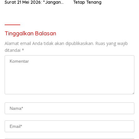
Surat 21 Mei 2026: “Jangan
Tetap Tenang
Ada Tafsir Sepihak dalam
Tata Kelola Pelabuhan
Dumai”
Tinggalkan Balasan
Alamat email Anda tidak akan dipublikasikan.
Ruas yang wajib
ditandai
*