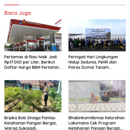
Baca Juga
Pertamax di Riau Naik Jadi
Peringati Hari Lingkungan
Rp17.000 per Liter, Berikut
Hidup Sedunia, PeHR dan
Daftar Harga BBM Pertamina
Polres Dumai Tanam
di Seluruh Indonesia
Mangrove Bersama Kapolda
Riau
Bripka Bob Sinaga Pantau
Bhabinkamtibmas Kelurahan
Ketahanan Pangan Bergizi,
Laksmana Cek Program
Warga Sukajadi
Ketahanan Pangan Bergizi,