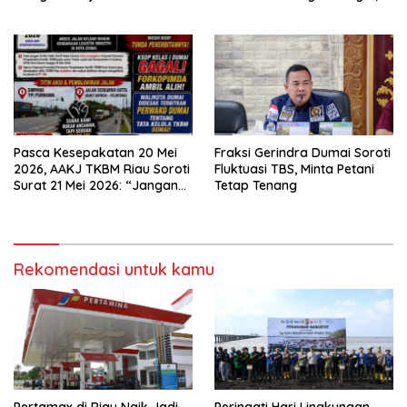
Kembangkan Tanaman
Warga Kembangkan Selada
Cabai
dan Sawi
Pasca Kesepakatan 20 Mei
Fraksi Gerindra Dumai Soroti
2026, AAKJ TKBM Riau Soroti
Fluktuasi TBS, Minta Petani
Surat 21 Mei 2026: “Jangan
Tetap Tenang
Ada Tafsir Sepihak dalam
Tata Kelola Pelabuhan
Dumai”
Rekomendasi untuk kamu
Pertamax di Riau Naik Jadi
Peringati Hari Lingkungan