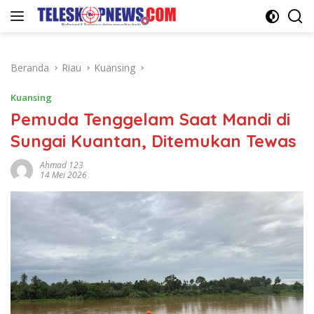
Langsung
ke
konten
Beranda
Riau
Kuansing
Kuansing
Pemuda Tenggelam Saat Mandi di
Sungai Kuantan, Ditemukan Tewas
Ahmad 123
14 Mei 2026