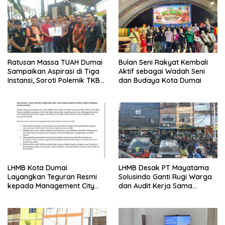
Ratusan Massa TUAH Dumai
Bulan Seni Rakyat Kembali
Sampaikan Aspirasi di Tiga
Aktif sebagai Wadah Seni
Instansi, Soroti Polemik TKBM
dan Budaya Kota Dumai
dan Desak Penyelesaian
LHMB Kota Dumai
LHMB Desak PT Mayatama
Layangkan Teguran Resmi
Solusindo Ganti Rugi Warga
kepada Management City
dan Audit Kerja Sama
Mall Dumai, Minta Klarifikasi
Provider Internet
dan Permintaan Maaf
kepada Masyarakat