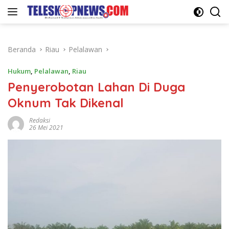
Langsung
ke
konten
Beranda
Riau
Pelalawan
Hukum
,
Pelalawan
,
Riau
Penyerobotan Lahan Di Duga
Oknum Tak Dikenal
Redaksi
26 Mei 2021