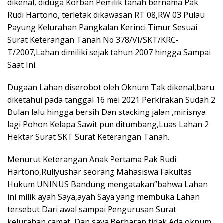
dikenal, diduga Korban Pemilik tanah bernama Pak
Rudi Hartono, terletak dikawasan RT 08,RW 03 Pulau
Payung Kelurahan Pangkalan Kerinci Timur Sesuai
Surat Keterangan Tanah No 378/VI/SKT/KRC-
T/2007,Lahan dimiliki sejak tahun 2007 hingga Sampai
Saat Ini.
Dugaan Lahan diserobot oleh Oknum Tak dikenal,baru
diketahui pada tanggal 16 mei 2021 Perkirakan Sudah 2
Bulan lalu hingga bersih Dan stacking jalan ,mirisnya
lagi Pohon Kelapa Sawit pun ditumbang,Luas Lahan 2
Hektar Surat SKT Surat Keterangan Tanah.
Menurut Keterangan Anak Pertama Pak Rudi
Hartono,Ruliyushar seorang Mahasiswa Fakultas
Hukum UNINUS Bandung mengatakan”bahwa Lahan
ini milik ayah Saya,ayah Saya yang membuka Lahan
tersebut Dari awal sampai Pengurusan Surat
kelurahan,camat, Dan saya Berharap tidak Ada oknum