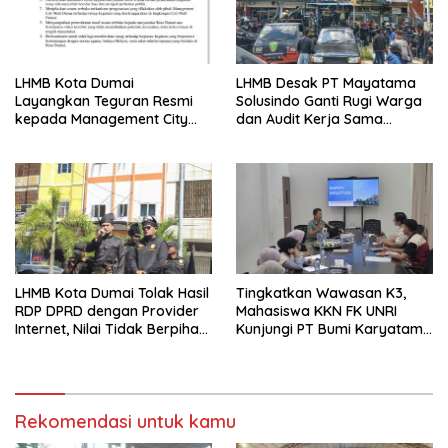
LHMB Kota Dumai
LHMB Desak PT Mayatama
Layangkan Teguran Resmi
Solusindo Ganti Rugi Warga
kepada Management City
dan Audit Kerja Sama
Mall Dumai, Minta Klarifikasi
Provider Internet
dan Permintaan Maaf
kepada Masyarakat
LHMB Kota Dumai Tolak Hasil
Tingkatkan Wawasan K3,
RDP DPRD dengan Provider
Mahasiswa KKN FK UNRI
Internet, Nilai Tidak Berpihak
Kunjungi PT Bumi Karyatama
kepada Masyarakat
Raharja
Rekomendasi untuk kamu