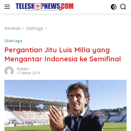
Langsung
ke
konten
Beranda
Olahraga
Olahraga
Pergantian Jitu Luis Milla yang
Mengantar Indonesia ke Semifinal
Redaksi
17 Maret 2019