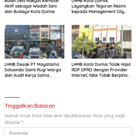
Bulan Seni Rakyat Kembali
LHMB Kota Dumai
Aktif sebagai Wadah Seni
Layangkan Teguran Resmi
dan Budaya Kota Dumai
kepada Management City
Mall Dumai, Minta Klarifikasi
dan Permintaan Maaf
kepada Masyarakat
LHMB Desak PT Mayatama
LHMB Kota Dumai Tolak Hasil
Solusindo Ganti Rugi Warga
RDP DPRD dengan Provider
dan Audit Kerja Sama
Internet, Nilai Tidak Berpihak
Provider Internet
kepada Masyarakat
Tinggalkan Balasan
Alamat email Anda tidak akan dipublikasikan.
Ruas yang wajib
ditandai
*