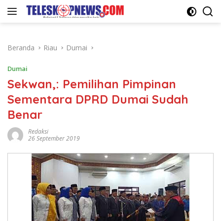
Langsung
ke
konten
Beranda
Riau
Dumai
Dumai
Sekwan,: Pemilihan Pimpinan
Sementara DPRD Dumai Sudah
Benar
Redaksi
26 September 2019