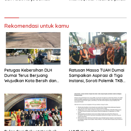
Provider Internet
kepada Masyarakat
Rekomendasi untuk kamu
Petugas Kebersihan DLH
Ratusan Massa TUAH Dumai
Dumai Terus Berjuang
Sampaikan Aspirasi di Tiga
Wujudkan Kota Bersih dan
Instansi, Soroti Polemik TKBM
Nyaman
dan Desak Penyelesaian