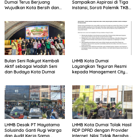
Dumai Terus Berjuang
Sampaikan Aspirasi di Tiga
Wujudkan Kota Bersih dan
Instansi, Soroti Polemik TKBM
Nyaman
dan Desak Penyelesaian
Bulan Seni Rakyat Kembali
LHMB Kota Dumai
Aktif sebagai Wadah Seni
Layangkan Teguran Resmi
dan Budaya Kota Dumai
kepada Management City
Mall Dumai, Minta Klarifikasi
dan Permintaan Maaf
kepada Masyarakat
LHMB Desak PT Mayatama
LHMB Kota Dumai Tolak Hasil
Solusindo Ganti Rugi Warga
RDP DPRD dengan Provider
dan Audit Kerja Sama
Internet, Nilai Tidak Berpihak