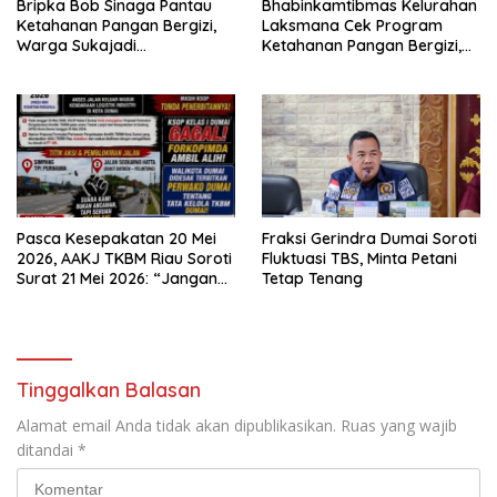
Bripka Bob Sinaga Pantau
Bhabinkamtibmas Kelurahan
Ketahanan Pangan Bergizi,
Laksmana Cek Program
Warga Sukajadi
Ketahanan Pangan Bergizi,
Kembangkan Tanaman
Warga Kembangkan Selada
Cabai
dan Sawi
Pasca Kesepakatan 20 Mei
Fraksi Gerindra Dumai Soroti
2026, AAKJ TKBM Riau Soroti
Fluktuasi TBS, Minta Petani
Surat 21 Mei 2026: “Jangan
Tetap Tenang
Ada Tafsir Sepihak dalam
Tata Kelola Pelabuhan
Dumai”
Tinggalkan Balasan
Alamat email Anda tidak akan dipublikasikan.
Ruas yang wajib
ditandai
*