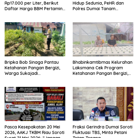
Rp17.000 per Liter, Berikut
Hidup Sedunia, PeHR dan
Daftar Harga BBM Pertamina
Polres Dumai Tanam
di Seluruh Indonesia
Mangrove Bersama Kapolda
Riau
Bripka Bob Sinaga Pantau
Bhabinkamtibmas Kelurahan
Ketahanan Pangan Bergizi,
Laksmana Cek Program
Warga Sukajadi
Ketahanan Pangan Bergizi,
Kembangkan Tanaman
Warga Kembangkan Selada
Cabai
dan Sawi
Pasca Kesepakatan 20 Mei
Fraksi Gerindra Dumai Soroti
2026, AAKJ TKBM Riau Soroti
Fluktuasi TBS, Minta Petani
Surat 21 Mei 2026: “Jangan
Tetap Tenang