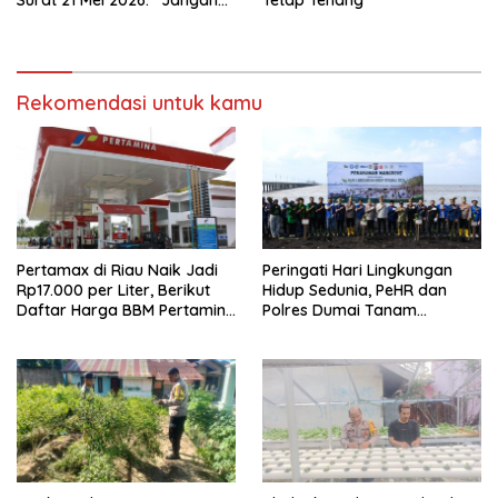
Ada Tafsir Sepihak dalam
Tata Kelola Pelabuhan
Dumai”
Rekomendasi untuk kamu
Pertamax di Riau Naik Jadi
Peringati Hari Lingkungan
Rp17.000 per Liter, Berikut
Hidup Sedunia, PeHR dan
Daftar Harga BBM Pertamina
Polres Dumai Tanam
di Seluruh Indonesia
Mangrove Bersama Kapolda
Riau