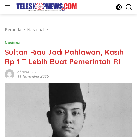
Langsung
ke
konten
Beranda
Nasional
Nasional
Sultan Riau Jadi Pahlawan, Kasih
Rp 1 T Lebih Buat Pemerintah RI
Ahmad 123
11 November 2025