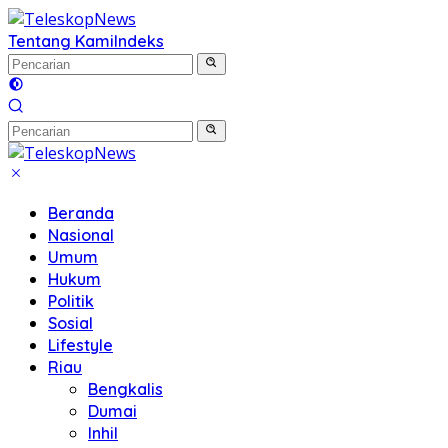
Langsung
ke
Tentang Kami
Indeks
konten
Beranda
Nasional
Umum
Hukum
Politik
Sosial
Lifestyle
Riau
Bengkalis
Dumai
Inhil