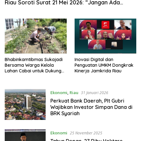
Riau Soroti Surat 21 Mei 2026: “Jangan Ada
Tafsir Sepihak dalam Tata Kelola Pelabuhan
Dumai”
Bhabinkamtibmas Sukajadi
Inovasi Digital dan
Bersama Warga Kelola
Penguatan UMKM Dongkrak
Lahan Cabai untuk Dukung
Kinerja Jamkrida Riau
Ketahanan Pangan
Ekonomi
,
Riau
31 Januari 2026
Perkuat Bank Daerah, Plt Gubri
Wajibkan Investor Simpan Dana di
BRK Syariah
Ekonomi
25 November 2025