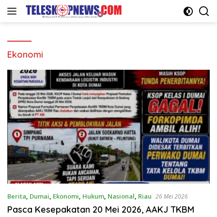
Langsung
ke
konten
Ekonomi
Berita
,
Dumai
,
Ekonomi
,
Hukum
,
Nasional
,
Riau
26 Mei 2026
Pasca Kesepakatan 20 Mei 2026, AAKJ TKBM