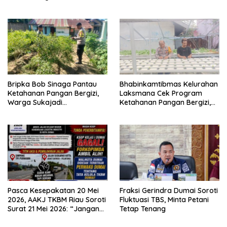
di Seluruh Indonesia
Mangrove Bersama Kapolda
Riau
Bripka Bob Sinaga Pantau
Bhabinkamtibmas Kelurahan
Ketahanan Pangan Bergizi,
Laksmana Cek Program
Warga Sukajadi
Ketahanan Pangan Bergizi,
Kembangkan Tanaman
Warga Kembangkan Selada
Cabai
dan Sawi
Pasca Kesepakatan 20 Mei
Fraksi Gerindra Dumai Soroti
2026, AAKJ TKBM Riau Soroti
Fluktuasi TBS, Minta Petani
Surat 21 Mei 2026: “Jangan
Tetap Tenang
Ada Tafsir Sepihak dalam