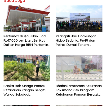
Baca Juga
Pertamax di Riau Naik Jadi
Peringati Hari Lingkungan
Rp17.000 per Liter, Berikut
Hidup Sedunia, PeHR dan
Daftar Harga BBM Pertamina
Polres Dumai Tanam
di Seluruh Indonesia
Mangrove Bersama Kapolda
Riau
Bripka Bob Sinaga Pantau
Bhabinkamtibmas Kelurahan
Ketahanan Pangan Bergizi,
Laksmana Cek Program
Warga Sukajadi
Ketahanan Pangan Bergizi,
Kembangkan Tanaman
Warga Kembangkan Selada
Cabai
dan Sawi