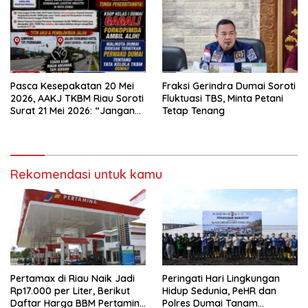
Pasca Kesepakatan 20 Mei
Fraksi Gerindra Dumai Soroti
2026, AAKJ TKBM Riau Soroti
Fluktuasi TBS, Minta Petani
Surat 21 Mei 2026: “Jangan
Tetap Tenang
Ada Tafsir Sepihak dalam
Tata Kelola Pelabuhan
Dumai”
Rekomendasi untuk kamu
Pertamax di Riau Naik Jadi
Peringati Hari Lingkungan
Rp17.000 per Liter, Berikut
Hidup Sedunia, PeHR dan
Daftar Harga BBM Pertamina
Polres Dumai Tanam