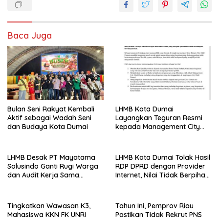
Baca Juga
Bulan Seni Rakyat Kembali
LHMB Kota Dumai
Aktif sebagai Wadah Seni
Layangkan Teguran Resmi
dan Budaya Kota Dumai
kepada Management City
Mall Dumai, Minta Klarifikasi
dan Permintaan Maaf
kepada Masyarakat
LHMB Desak PT Mayatama
LHMB Kota Dumai Tolak Hasil
Solusindo Ganti Rugi Warga
RDP DPRD dengan Provider
dan Audit Kerja Sama
Internet, Nilai Tidak Berpihak
Provider Internet
kepada Masyarakat
Tingkatkan Wawasan K3,
Tahun Ini, Pemprov Riau
Mahasiswa KKN FK UNRI
Pastikan Tidak Rekrut PNS