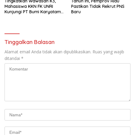
Tingkatkan Wawasan K3,
Tahun Ini, Pemprov Riau
Mahasiswa KKN FK UNRI
Pastikan Tidak Rekrut PNS
Kunjungi PT Bumi Karyatama
Baru
Raharja
Tinggalkan Balasan
Alamat email Anda tidak akan dipublikasikan.
Ruas yang wajib
ditandai
*