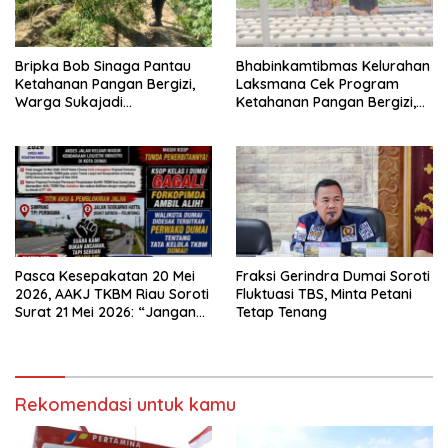
Bripka Bob Sinaga Pantau
Bhabinkamtibmas Kelurahan
Ketahanan Pangan Bergizi,
Laksmana Cek Program
Warga Sukajadi
Ketahanan Pangan Bergizi,
Kembangkan Tanaman
Warga Kembangkan Selada
Cabai
dan Sawi
Pasca Kesepakatan 20 Mei
Fraksi Gerindra Dumai Soroti
2026, AAKJ TKBM Riau Soroti
Fluktuasi TBS, Minta Petani
Surat 21 Mei 2026: “Jangan
Tetap Tenang
Ada Tafsir Sepihak dalam
Tata Kelola Pelabuhan
Dumai”
Rekomendasi untuk kamu