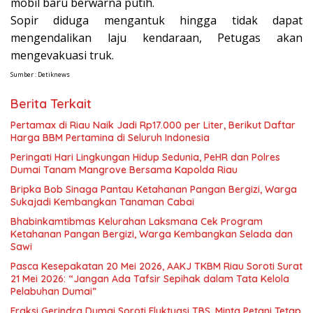
mobil baru berwarna putih.
Sopir diduga mengantuk hingga tidak dapat
mengendalikan laju kendaraan, Petugas akan
mengevakuasi truk.
Sumber : Detiknews
Berita Terkait
Pertamax di Riau Naik Jadi Rp17.000 per Liter, Berikut Daftar
Harga BBM Pertamina di Seluruh Indonesia
Peringati Hari Lingkungan Hidup Sedunia, PeHR dan Polres
Dumai Tanam Mangrove Bersama Kapolda Riau
Bripka Bob Sinaga Pantau Ketahanan Pangan Bergizi, Warga
Sukajadi Kembangkan Tanaman Cabai
Bhabinkamtibmas Kelurahan Laksmana Cek Program
Ketahanan Pangan Bergizi, Warga Kembangkan Selada dan
Sawi
Pasca Kesepakatan 20 Mei 2026, AAKJ TKBM Riau Soroti Surat
21 Mei 2026: “Jangan Ada Tafsir Sepihak dalam Tata Kelola
Pelabuhan Dumai”
Fraksi Gerindra Dumai Soroti Fluktuasi TBS, Minta Petani Tetap