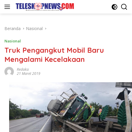
Langsung
ke
konten
Beranda
Nasional
Nasional
Truk Pengangkut Mobil Baru
Mengalami Kecelakaan
Redaksi
21 Maret 2019