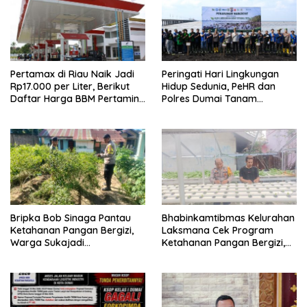
Pertamax di Riau Naik Jadi
Peringati Hari Lingkungan
Rp17.000 per Liter, Berikut
Hidup Sedunia, PeHR dan
Daftar Harga BBM Pertamina
Polres Dumai Tanam
di Seluruh Indonesia
Mangrove Bersama Kapolda
Riau
Bripka Bob Sinaga Pantau
Bhabinkamtibmas Kelurahan
Ketahanan Pangan Bergizi,
Laksmana Cek Program
Warga Sukajadi
Ketahanan Pangan Bergizi,
Kembangkan Tanaman
Warga Kembangkan Selada
Cabai
dan Sawi