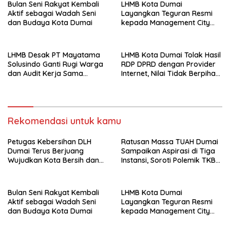
Bulan Seni Rakyat Kembali
LHMB Kota Dumai
Aktif sebagai Wadah Seni
Layangkan Teguran Resmi
dan Budaya Kota Dumai
kepada Management City
Mall Dumai, Minta Klarifikasi
dan Permintaan Maaf
kepada Masyarakat
LHMB Desak PT Mayatama
LHMB Kota Dumai Tolak Hasil
Solusindo Ganti Rugi Warga
RDP DPRD dengan Provider
dan Audit Kerja Sama
Internet, Nilai Tidak Berpihak
Provider Internet
kepada Masyarakat
Rekomendasi untuk kamu
Petugas Kebersihan DLH
Ratusan Massa TUAH Dumai
Dumai Terus Berjuang
Sampaikan Aspirasi di Tiga
Wujudkan Kota Bersih dan
Instansi, Soroti Polemik TKBM
Nyaman
dan Desak Penyelesaian
Bulan Seni Rakyat Kembali
LHMB Kota Dumai
Aktif sebagai Wadah Seni
Layangkan Teguran Resmi
dan Budaya Kota Dumai
kepada Management City
Mall Dumai, Minta Klarifikasi
dan Permintaan Maaf