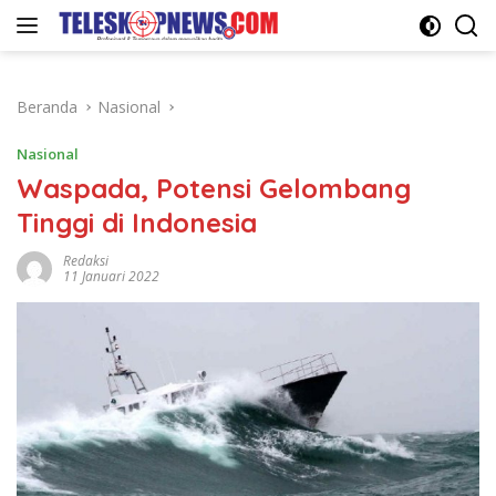
Langsung
ke
konten
Beranda
Nasional
Nasional
Waspada, Potensi Gelombang
Tinggi di Indonesia
Redaksi
11 Januari 2022