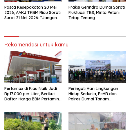
Pasca Kesepakatan 20 Mei
Fraksi Gerindra Dumai Soroti
2026, AAKJ TKBM Riau Soroti
Fluktuasi TBS, Minta Petani
Surat 21 Mei 2026: “Jangan
Tetap Tenang
Ada Tafsir Sepihak dalam
Tata Kelola Pelabuhan
Dumai”
Rekomendasi untuk kamu
Pertamax di Riau Naik Jadi
Peringati Hari Lingkungan
Rp17.000 per Liter, Berikut
Hidup Sedunia, PeHR dan
Daftar Harga BBM Pertamina
Polres Dumai Tanam
di Seluruh Indonesia
Mangrove Bersama Kapolda
Riau