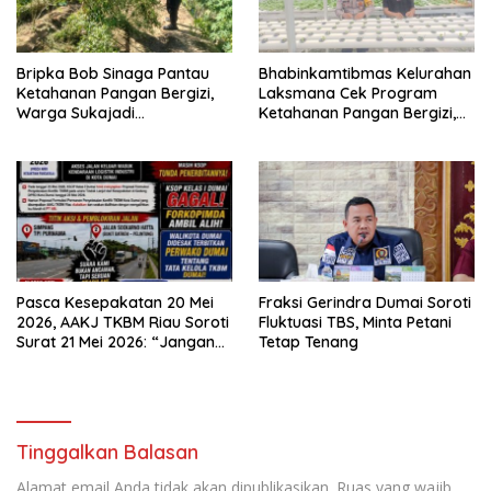
Bripka Bob Sinaga Pantau
Bhabinkamtibmas Kelurahan
Ketahanan Pangan Bergizi,
Laksmana Cek Program
Warga Sukajadi
Ketahanan Pangan Bergizi,
Kembangkan Tanaman
Warga Kembangkan Selada
Cabai
dan Sawi
Pasca Kesepakatan 20 Mei
Fraksi Gerindra Dumai Soroti
2026, AAKJ TKBM Riau Soroti
Fluktuasi TBS, Minta Petani
Surat 21 Mei 2026: “Jangan
Tetap Tenang
Ada Tafsir Sepihak dalam
Tata Kelola Pelabuhan
Dumai”
Tinggalkan Balasan
Alamat email Anda tidak akan dipublikasikan.
Ruas yang wajib