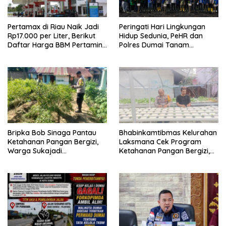
Pertamax di Riau Naik Jadi
Peringati Hari Lingkungan
Rp17.000 per Liter, Berikut
Hidup Sedunia, PeHR dan
Daftar Harga BBM Pertamina
Polres Dumai Tanam
di Seluruh Indonesia
Mangrove Bersama Kapolda
Riau
Bripka Bob Sinaga Pantau
Bhabinkamtibmas Kelurahan
Ketahanan Pangan Bergizi,
Laksmana Cek Program
Warga Sukajadi
Ketahanan Pangan Bergizi,
Kembangkan Tanaman
Warga Kembangkan Selada
Cabai
dan Sawi